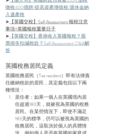
➤
【懶人包】英國財政預算案2024 加稅
徵收400億鎊/提高資產增值稅/退休金納
入遺產稅
➤
【英國交稅】Self Assessment 報稅注意
事項+英國報稅重要日子
➤
【英國交稅】香港收入英國報稅？股
票損失扣減稅款？Self Assessment Q&A解
答
英國稅務居民定義
英國稅務居民（Tax resident）即有法律責
任繳納稅款的居民，其定義包括以下兩
種情況：
居住者：如果一個人在英國境內居
住超過183天，就被視為英國的稅務
居民。在某些情況下，即使不滿足
183天的標準，仍可以被視為英國的
稅務居民，這取決於個人的具體情
況，例如個人是否有英國的家庭成