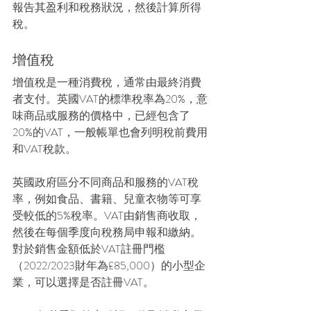
報告其盈利和稅務狀況，然後計算所得
稅。
增值稅
增值稅是一種消費稅，通常由最終消費
者支付。英國VAT的標準稅率為20%，意
味商品或服務的價格中，已經包含了
20%的VAT，一般帳單也會列明稅前費用
和VAT稅款。
英國政府區分不同商品和服務的VAT稅
率，例如食品、書籍、兒童衣物等可享
受較低的5%稅率。VAT由銷售商收取，
然後在每個季度向稅務局申報和繳納。
對於銷售金額低於VAT註冊門檻
（2022/2023財年為£85,000）的小型企
業，可以選擇是否註冊VAT。