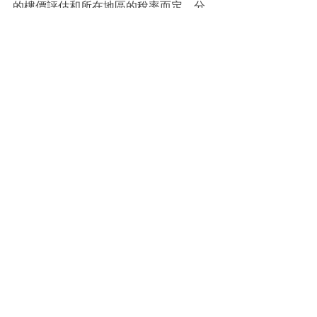
的樓價評估和所在地區的稅率而定，分
為不同稅款類別 （Tax Band），由 Band 
A 到 H，以 H 的稅收為最高。通常，市
中心的樓價估值較高，稅率也相應較
高，而郊區和農村地區的估值和稅率較
低。你可到
政府網站
查詢所住房屋的市
政稅類別。
市政稅是一種直接徵收的稅款，由地方
政政府徵收和管理。如果未按時支付市
政稅款，將面臨罰款和利息處罰。
印花稅
印花稅是指在英國購買房屋需要支付的
稅款，通過在交易完成時徵收，由買方
支付，屬於一種間接稅。在不同的交易
中，印花稅的稅率和計算方式會有所不
同。