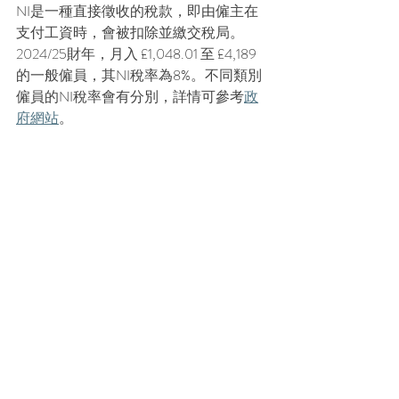
NI是一種直接徵收的稅款，即由僱主在
支付工資時，會被扣除並繳交稅局。
2024/25財年，月入 £1,048.01 至 £4,189 
的一般僱員，其NI稅率為8%。不同類別
僱員的NI稅率會有分別，詳情可參考
政
府網站
。