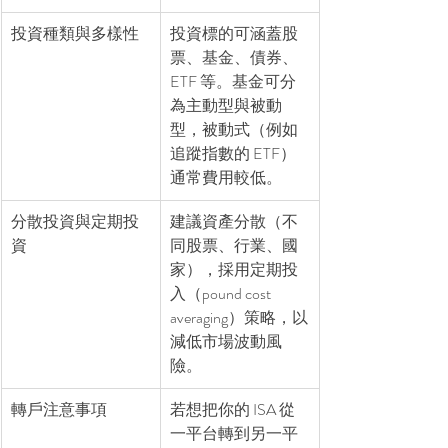
投資種類與多樣性
投資標的可涵蓋股
票、基金、債券、
ETF 等。基金可分
為主動型與被動
型，被動式（例如
追蹤指數的 ETF）
通常費用較低。
分散投資與定期投
建議資產分散（不
資
同股票、行業、國
家），採用定期投
入（pound cost 
averaging）策略，以
減低市場波動風
險。
轉戶注意事項
若想把你的 ISA 從
一平台轉到另一平