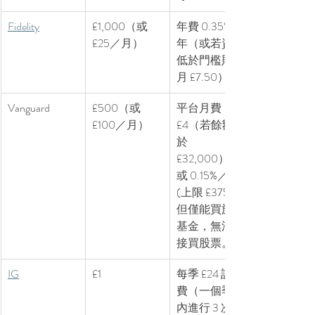
Fidelity
£1,000（或 
年費 0.35%／
£25／月）
年（或若資金
低於門檻則每
月 £7.50）
Vanguard
£500（或 
平台月費 
£100／月）
£4（若餘額低
於 
£32,000），
或 0.15%／年 
(上限 £375)；
但僅能買旗下
基金，無法直
接買股票。
IG
£1
每季 £24 託管
費（一個季度
內進行 3 次或