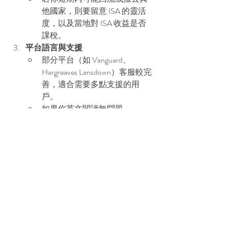
他國家，則要留意 ISA 的靈活
度，以及當地對 ISA 收益是否
課稅。
平台語言與支援
部分平台（如 Vanguard、
Hargreaves Lansdown）客服較完
善，適合需要多點支援的用
戶。
如果你英文閱讀無問題，
Trading 212 或 Freetrade 這類低收
費平台也值得考慮。
選擇平台建議
低成本入場
Trading 212
：無平台費、交易免佣，
£1 起投，介面簡單。
InvestEngine
：專注 ETF，長期定投
成本低。