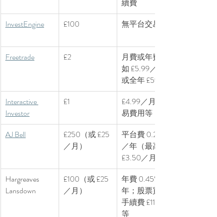
續費 
InvestEngine
£100
無平台交易費
Freetrade
£2
月費或年費，
如 £5.99／月 
或全年 £59.88
Interactive 
£1
£4.99／月 + 交
Investor
易費用等 
AJ Bell
£250（或 £25
平台費 0.25%
／月）
／年（最高 
£3.50／月）
Hargreaves 
£100（或 £25
年費 0.45%／
Lansdown
／月）
年；股票買賣
手續費 £11.95 
等 