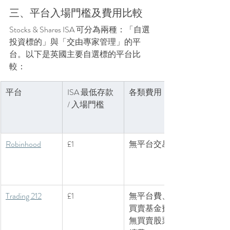
三、平台入場門檻及費用比較
Stocks & Shares ISA 可分為兩種：「自選
投資標的」與「交由專家管理」的平
台。以下是英國主要自選標的平台比
較：
平台
ISA 最低存款 
各類費用
/ 入場門檻
Robinhood
£1
無平台交易費
Trading 212
£1
無平台費、無
買賣基金費、
無買賣股票手