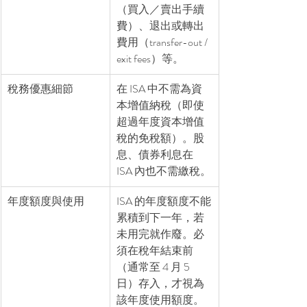
（買入／賣出手續
費）、退出或轉出
費用（transfer-out / 
exit fees）等。
稅務優惠細節
在 ISA 中不需為資
本增值納稅（即使
超過年度資本增值
稅的免稅額）。股
息、債券利息在 
ISA 內也不需繳稅。
年度額度與使用
ISA 的年度額度不能
累積到下一年，若
未用完就作廢。必
須在稅年結束前
（通常至 4 月 5 
日）存入，才視為
該年度使用額度。