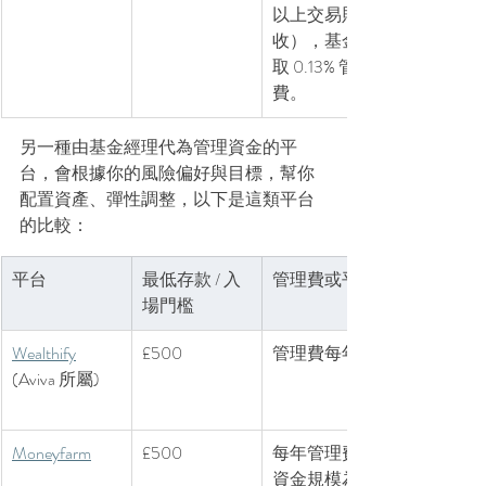
以上交易則免
收），基金收
取 0.13% 管理
費。
另一種由基金經理代為管理資金的平
台，會根據你的風險偏好與目標，幫你
配置資產、彈性調整，以下是這類平台
的比較：
平台
最低存款 / 入
管理費或平台費
場門檻
Wealthify
£500
管理費每年 0.6%
(Aviva 所屬)
Moneyfarm
£500
每年管理費根據
資金規模為 