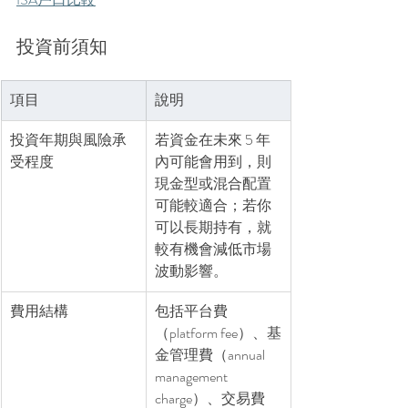
投資前須知
項目
說明
投資年期與風險承
若資金在未來 5 年
受程度
內可能會用到，則
現金型或混合配置
可能較適合；若你
可以長期持有，就
較有機會減低市場
波動影響。
費用結構
包括平台費
（platform fee）、基
金管理費（annual 
management 
charge）、交易費