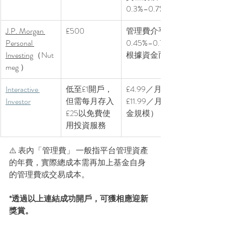
0.3%–0.7%
J.P. Morgan 
£500
管理費介乎 
Personal 
0.45%–0.75%，
Investing
（
Nut
根據資金而定
meg ）
Interactive 
低至£1開戶，
£4.99／月（或 
Investor
但需每月存入
£11.99／月，視資
£25以免費使
金規模）
用投資服務
⚠️ 表內「管理費」 一般指平台管理資產
的年費，實際總成本需再加上基金自身
的管理費或交易成本。
*透過以上連結成功開戶，可獲相應迎新
獎賞。