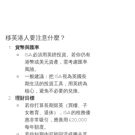
移英港人要注意什麼？
貨幣與匯率
ISA 必須用英鎊投資。若你仍有
港幣或美元資產，需考慮匯率
風險。
一般建議：把 ISA 視為英國長
期生活的投資工具，用英鎊為
核心，避免不必要的兌換。
理財目標
若你打算長期留英（買樓、子
女教育、退休），ISA 的稅務優
惠非常吸引，應善用 £20,000 
每年額度。
若你短期內可能回流或搬去其