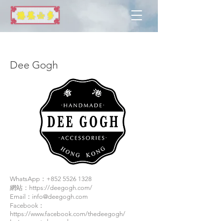
全英
Dee Gogh
WhatsApp：+852
5526 1328
網站：
https://deegogh.com/
Email：
info@deegogh.com
Facebook：
https://www.facebook.com/thedeegogh/