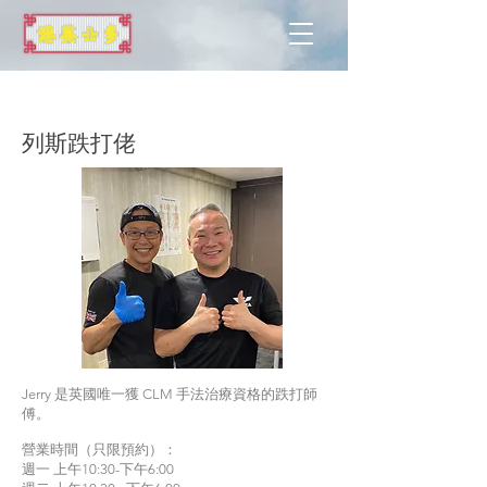
列斯
列斯跌打佬
Jerry 是英國唯一獲 CLM 手法治療資格的跌打師
傅。
營業時間（只限預約）：
週一 上午10:30-下午6:00