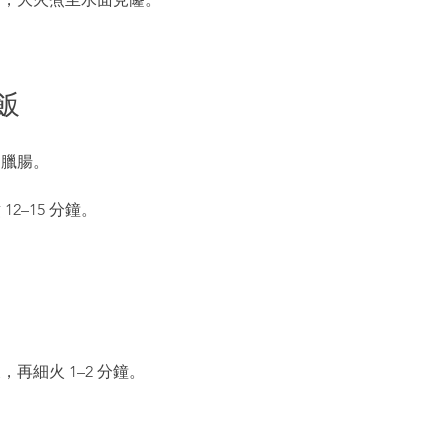
。
飯
、臘腸。
2–15 分鐘。
再細火 1–2 分鐘。
。