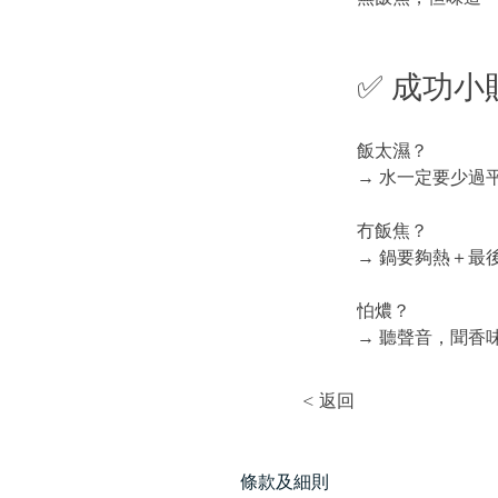
✅ 成功小
飯太濕？
→ 水一定要少過
冇飯焦？
→ 鍋要夠熱＋最
怕燶？
→ 聽聲音，聞香
< 返回
​條款及細則