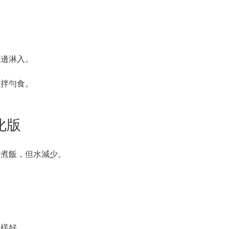
。
鍋邊淋入。
可拌勻食。
化版
時煮飯，但水減少。
。
一樣好。