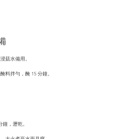
備
留浸菇水備用。
料拌勻，醃 15 分鐘。
 分鐘，瀝乾。
油，大火煮至水面見窿。