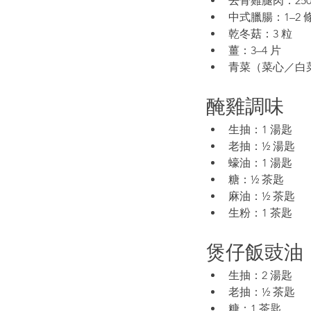
去骨雞腿肉：250
中式臘腸：1–2 
乾冬菇：3 粒
薑：3–4 片
青菜（菜心／白
醃雞調味
生抽：1 湯匙
老抽：½ 湯匙
蠔油：1 湯匙
糖：½ 茶匙
麻油：½ 茶匙
生粉：1 茶匙
煲仔飯豉油
生抽：2 湯匙
老抽：½ 茶匙
糖：1 茶匙