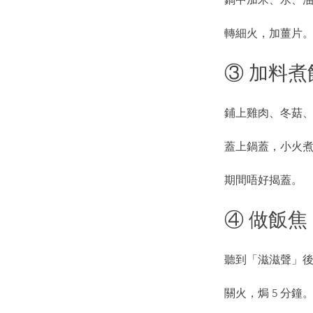
轉細火，加薑片
③ 加料煮
鋪上雞肉、冬菇
蓋上鍋蓋，小火煮 1
期間唔好揭蓋。
④ 做飯焦
聽到「滋滋聲」後，
關火，焗 5 分鐘