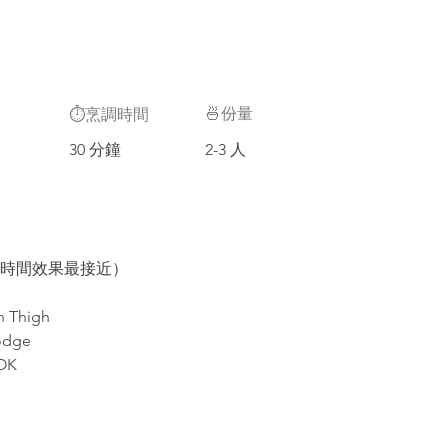
🍜份量
⏱️烹調時間
30 分鐘
2-3 人
e（短時間效果最接近）
 Thigh
odge
OK