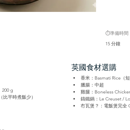
​⏱️準備時間
15 分鐘
英國食材選購
香米：Basmati Ric
臘腸：中超
200 g
雞腿：Boneless Chicken
ml（比平時煮飯少）
鑄鐵鍋：Le Creuset / L
冇瓦煲？：電飯煲完全 