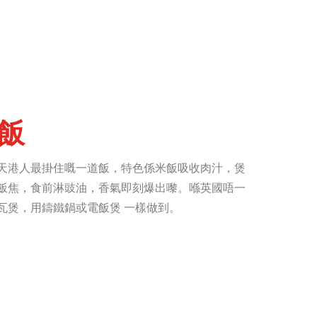
服務
搵我哋
飯
天港人最掛住嘅一道飯，特色係米飯吸收肉汁，煲
飯焦，食前淋豉油，香氣即刻爆出嚟。喺英國唔一
瓦煲，用鑄鐵鍋或電飯煲 一樣做到。