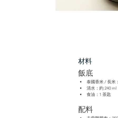
材料
飯底
泰國香米 / 長米：
清水：約 240 
食油：1 茶匙
配料