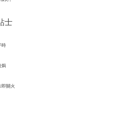
貼士
平時
後焗
味即關火