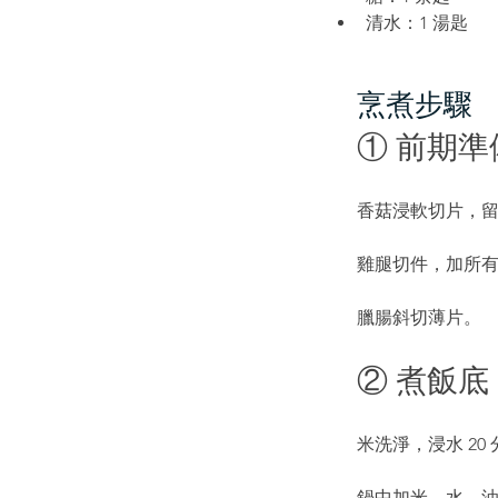
清水：1 湯匙
​烹煮步驟
① 前期準
香菇浸軟切片，
雞腿切件，加所有醃
臘腸斜切薄片。
② 煮飯底
米洗淨，浸水 20
鍋中加米、水、