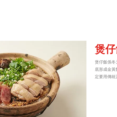
主頁
搵貼士
搵嘢食
搵碇去
搵嘢玩
搵
煲仔
煲仔飯係冬
底形成金黃
定要用傳統