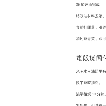
⑤ 加豉油完成
將豉油材料煮滾
食前打開蓋，沿
加灼熟青菜，即
電飯煲簡
米＋水＋油照平
飯半熟時加料。
跳掣後焗 10 分鐘
無飯焦，但味道