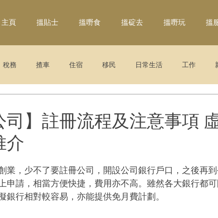
主頁
搵貼士
搵嘢食
搵碇去
搵嘢玩
搵
稅務
揸車
住宿
移民
日常生活
工作
公司】註冊流程及注意事項 
推介
創業，少不了要註冊公司，開設公司銀行戶口，之後再到
上申請，相當方便快捷，費用亦不高。雖然各大銀行都可
擬銀行相對較容易，亦能提供免月費計劃。