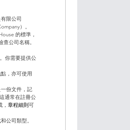
是有限公司
Company）。
ouse 的標準，
檢查公司名稱。
。你需要提供公
地點，亦可使用
ion）是一份文件，記
這通常在註冊公
成，
章程細則
可
式和公司類型。