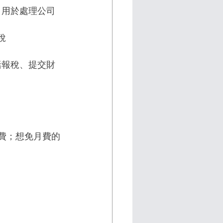
，用於處理公司
稅
括報稅、提交財
月費；想免月費的
：