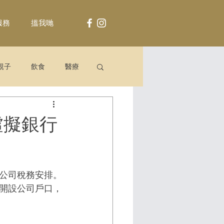
服務
搵我哋
親子
飲食
醫療
虛擬銀行
公司稅務安排。
開設公司戶口，