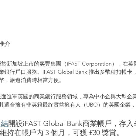
推介
Bank 屬於新加坡上市的奕豐集團（iFAST Corporation）
戶口服務。iFAST Global Bank 推出
多幣種扣帳卡
幣，旅遊消費時相當⽅便。
l Bank 全面進軍英國的商業銀行服務領域，專為中小企與大型
其適合
擁有非英籍最終實益擁有人（UBO）的英國企業
，
連結
開設iFAST Global Bank商業帳戶，存入£1
持在帳戶內 3 個月，可獲 £30 獎賞。