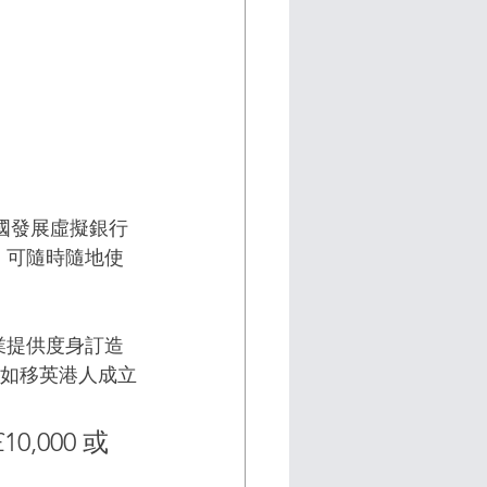
，在英國發展虛擬銀行
，可隨時隨地使
企業提供度身訂造
如移英港人成立
0,000 或