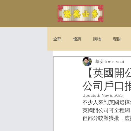
全部
優惠
購物
理財
華安
5 min read
法例
娛樂
旅遊
【英國開
公司戶口
Updated:
Nov 6, 2025
不少人來到英國選擇
英國開公司可全程網
但部分較難獲批，虛