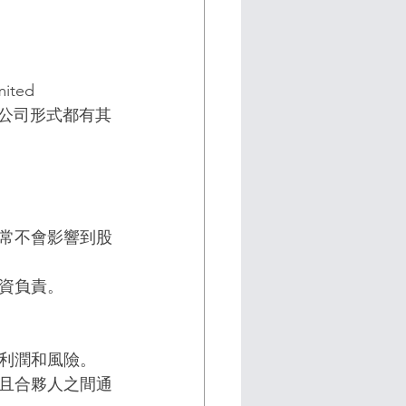
ted 
。每種公司形式都有其
常不會影響到股
資負責。
利潤和風險。
且合夥人之間通