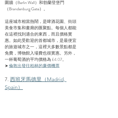
圍牆（
Berlin Wall
）和勃蘭登堡門
（
Brandenburg Gate
）。
這座城市相當熱鬧，是啤酒花園、街頭
美食市集和畫廊的匯聚點。每個人都能
在這裡找到適合的東西，而且價格實
惠。如此受歡迎的首都城市，是最便宜
的旅遊城市之一，這裡大多數景點都是
免費，博物館入場費也很實惠。另外，
一杯葡萄酒的平均價格為 £4.07。
➤ 
倫敦出發往柏林的
廉價
機票
7. 
西班牙馬德里（Madrid, 
Spain）