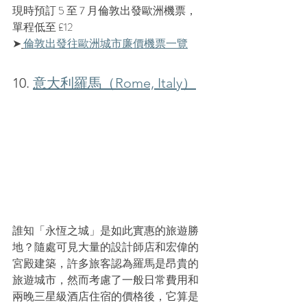
現時預訂 5 至 7 月倫敦出發歐洲機票，
單程低至 £12
➤
倫敦出發往歐洲城市廉價機票一覽
10. 
意大利羅馬（Rome, Italy）
誰知「永恆之城」是如此實惠的旅遊勝
地？隨處可見大量的設計師店和宏偉的
宮殿建築，許多旅客認為羅馬是昂貴的
旅遊城市，然而考慮了一般日常費用和
兩晚三星級酒店住宿的價格後，它算是