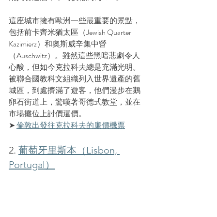
這座城市擁有歐洲一些最重要的景點，
包括前卡齊米猶太區（
Jewish Quarter 
Kazimierz
）和奧斯威辛集中營
（
Auschwitz
）。雖然這些黑暗悲劇令人
心酸，但如今克拉科夫總是充滿光明。
被聯合國教科文組織列入世界遺產的舊
城區，到處擠滿了遊客，他們漫步在鵝
卵石街道上，驚嘆著哥德式教堂，並在
市場攤位上討價還價。
➤ 
倫敦出發往克拉科夫的
廉價
機票
2. 
葡萄牙里斯本（Lisbon, 
Portugal）