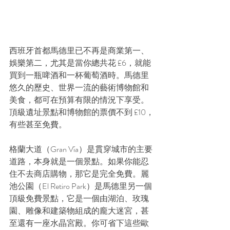
西班牙首都馬德里已不再是商業第一、
娛樂第二，尤其是當你總共花 £6，就能
買到一瓶啤酒和一杯葡萄酒時。馬德里
悠久的歷史、世界一流的藝術博物館和
美食，都可在預算有限的情況下享受。
頂級遺址景點和博物館的票價不到 £10，
有些甚至免費。
格蘭大道（Gran Vía）是貫穿城市的主要
道路，本身就是一個景點。如果你能忍
住不去商店購物，那它是完全免費。麗
池公園（El Retiro Park）是馬德里另一個
頂級免費景點，它是一個由湖泊、玫瑰
園、雕像和建築物組成的龐大迷宮，甚
至還有一座水晶宮殿。你可省下這些歐