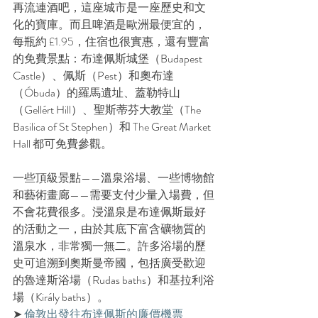
再流連酒吧，這座城市是一座歷史和文
化的寶庫。而且啤酒是歐洲最便宜的，
每瓶約 £1.95，住宿也很實惠，還有豐富
的免費景點：布達佩斯城堡（
Budapest 
Castle
）、佩斯（
Pest
）和奧布達
（
Óbuda
）的羅馬遺址、蓋勒特山
（
Gellért Hill
）、聖斯蒂芬大教堂（
The 
Basilica of St Stephen
）和 The 
Great Market 
Hall
 都可免費參觀。
一些頂級景點——溫泉浴場、一些博物館
和藝術畫廊——需要支付少量入場費，但
不會花費很多。浸溫泉是布達佩斯最好
的活動之一，由於其底下富含礦物質的
溫泉水，非常獨一無二。許多浴場的歷
史可追溯到奧斯曼帝國，包括廣受歡迎
的魯達斯浴場（
Rudas baths
）和基拉利浴
場（
Király baths
）。
➤ 
倫敦出發往布達佩斯的
廉價
機票