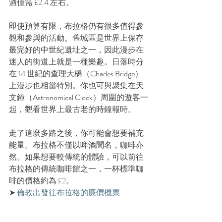
酒僅需 £2.4 左右。
即使預算有限，布拉格仍有很多值得參
觀和參與的活動。舊城區是世界上保存
最完好的中世紀遺址之一，因此漫步在
迷人的街道上就是一種樂趣。日落時分
在 14 世紀的查理大橋（
Charles Bridge
）
上漫步也相當特別。你也可與聚集在天
文鐘（
Astronomical Clock
）周圍的遊客一
起，觀看世界上最古老的時鐘報時。
走了這麼多路之後，你可能會想要補充
能量。布拉格不僅以啤酒聞名，咖啡亦
然。如果想要較傳統的體驗，可以前往
布拉格的傳統咖啡館之一，一杯標準咖
啡的價格約為 £2。
➤ 
倫敦出發往布拉格的
廉價
機票