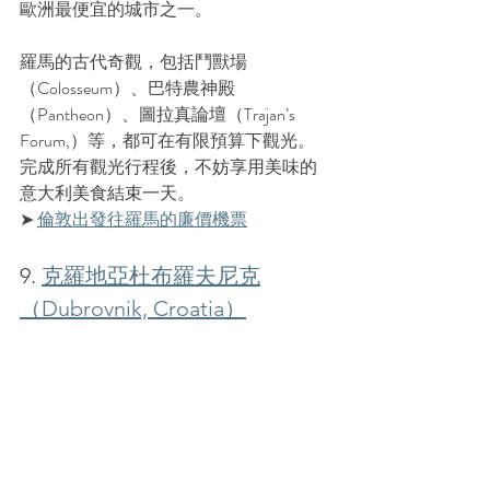
歐洲最便宜的城市之一。
羅馬的古代奇觀，包括鬥獸場
（
Colosseum
）、巴特農神殿
（
Pantheon
）、圖拉真論壇（
Trajan’s 
Forum,
）等，都可在有限預算下觀光。
完成所有觀光行程後，不妨享用美味的
意大利美食結束一天。
➤ 
倫敦出發往羅馬的
廉價
機票
9. 
克羅地亞杜布羅夫尼克
（Dubrovnik, Croatia）