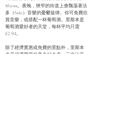
Monte。夜晚，狹窄的街道上會飄蕩著法
多（fado）音樂的憂鬱旋律。你可免費欣
賞音樂，或搭配一杯葡萄酒。里斯本是
葡萄酒愛好者的天堂，每杯平均只需 
£2.94。
除了經濟實惠或免費的景點外，里斯本
也是經濟實惠的美食好去處。三文治是
葡萄牙飲食文化的重要組成部分，而葡
式豬扒包（bifana）則是里斯本的當地美
食。它價格實惠，餡料豐富，而且美
味。里斯本還有很多 tasca 餐廳——這是
一家價格低廉的本地餐廳，供應傳統菜
餚。想享用一頓豐盛的晚餐，亦無需花
很多錢，兩人三道菜晚餐（包括葡萄
酒）約為 £41。
➤ 
倫敦出發往里斯本的
廉價
機票