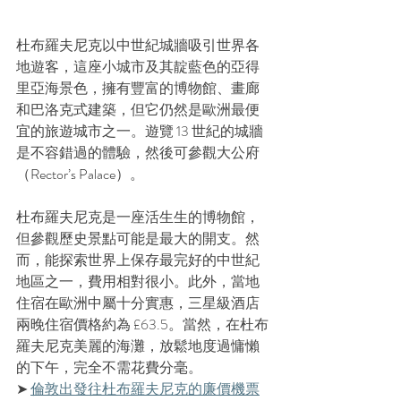
杜布羅夫尼克以中世紀城牆吸引世界各
地遊客，這座小城市及其靛藍色的亞得
里亞海景色，擁有豐富的博物館、畫廊
和巴洛克式建築，但它仍然是歐洲最便
宜的旅遊城市之一。遊覽 13 世紀的城牆
是不容錯過的體驗，然後可參觀大公府
（
Rector’s Palace
）。
杜布羅夫尼克是一座活生生的博物館，
但參觀歷史景點可能是最大的開支。然
而，能探索世界上保存最完好的中世紀
地區之一，費用相對很小。此外，當地
住宿在歐洲中屬十分實惠，三星級酒店
兩晚住宿價格約為 £63.5。當然，在杜布
羅夫尼克美麗的海灘，放鬆地度過慵懶
的下午，完全不需花費分毫。
➤ 
倫敦出發往杜布羅夫尼克的
廉價
機票