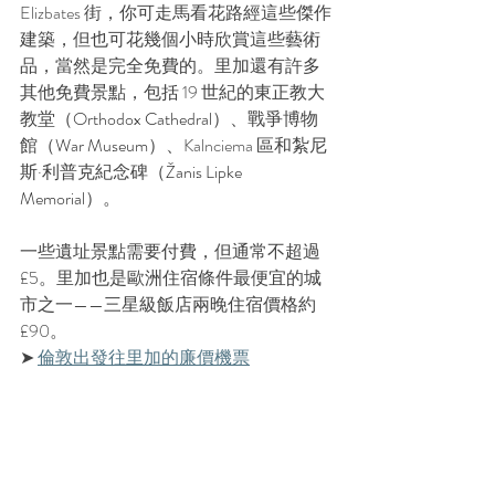
Elizbates 街，你可走馬看花路經這些傑作
建築，但也可花幾個小時欣賞這些藝術
品，當然是完全免費的。里加還有許多
其他免費景點，包括 19 世紀的東正教大
教堂（
Orthodox Cathedral
）、戰爭博物
館（
War Museum
）、Kalnciema 區和紮尼
斯·利普克紀念碑（
Žanis Lipke 
Memorial
）。
一些遺址景點需要付費，但通常不超過 
£5。里加也是歐洲住宿條件最便宜的城
市之一——三星級飯店兩晚住宿價格約 
£90。
➤ 
倫敦出發往里加的
廉價
機票