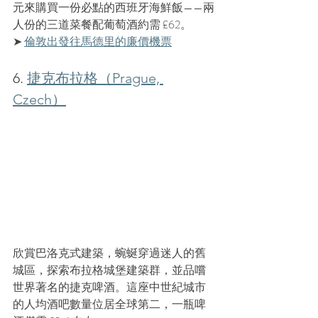
元來購買一份必點的西班牙海鮮飯——兩
人份的三道菜餐配葡萄酒約需 £62。
➤ 
倫敦出發往馬德里的
廉價
機票
6. 
捷克布拉格（Prague, 
Czech）
欣賞巴洛克式建築，蜿蜒穿過迷人的舊
城區，探索布拉格城堡建築群，並品嚐
世界著名的捷克啤酒。這座中世紀城市
的人均酒吧數量位居全球第二，一瓶啤