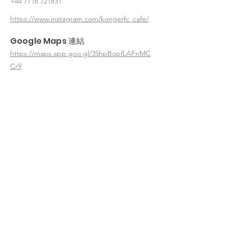
+44 7716 721831
https://www.instagram.com/kongerfc_cafe/
Google Maps 連結
https://maps.app.goo.gl/35hpBopfLAFnMC
Cr9
< 返回