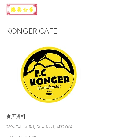
KONGER CAFE
食店資料
289a Talbot Rd, Stretford, M32 0YA