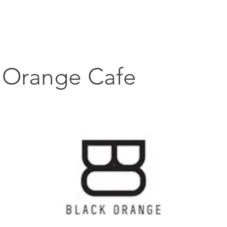
主頁
搵貼士
搵嘢食
搵碇去
搵嘢玩
搵
 Orange Cafe