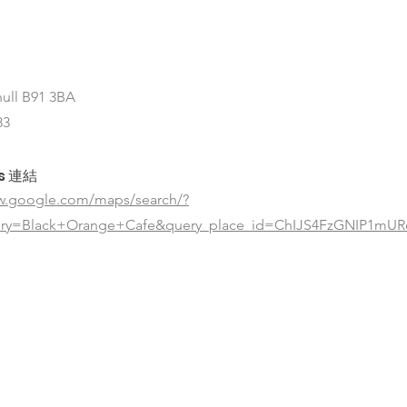
ihull B91 3BA
83
s 連結
ww.google.com/maps/search/?
ry=Black+Orange+Cafe&query_place_id=ChIJS4FzGNIP1mU