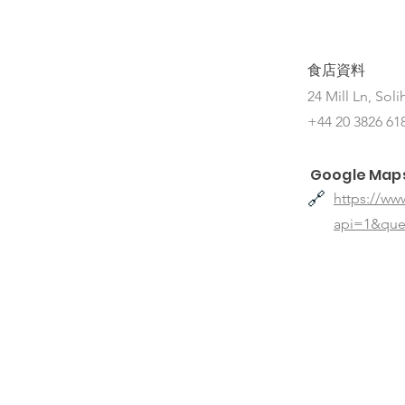
食店資料
24 Mill Ln, Sol
+44 20 3826 61
Google Map
🔗
https://w
api=1&que