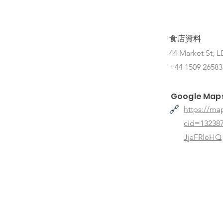
食店資料
44 Market St, L
+44 1509 26583
Google Map
🔗
https://ma
cid=1323
JjaFRleHQ