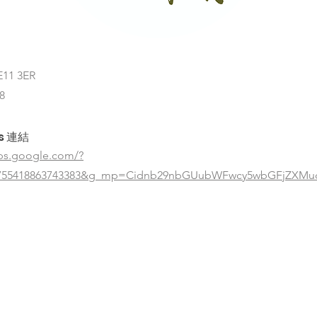
E11 3ER
8
s 連結
ps.google.com/?
8755418863743383&g_mp=Cidnb29nbGUubWFwcy5wbGFjZXMud