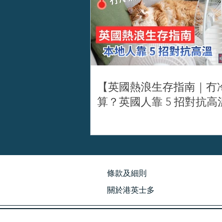
【英國熱浪生存指南｜冇
算？英國人靠 5 招對抗高
​條款及細則
關於港英士多