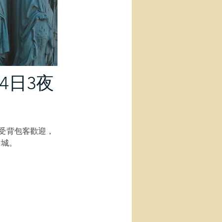
4日3夜
深受背包客歡迎，
名城。