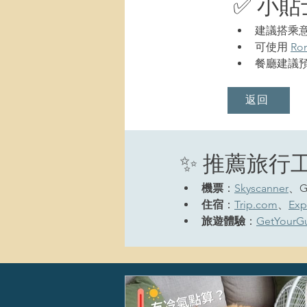
✅ 小貼
建議搭乘意大
可使用 
Ro
餐廳建議
返回
✨ 推薦旅行
機票
：
Skyscanner
、Go
住宿
：
Trip.com
、
Exp
旅遊體驗
：
GetYourG