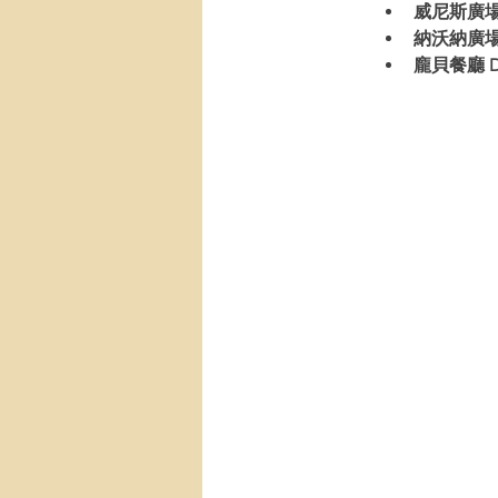
威尼斯廣場 Pi
納沃納廣場 P
龐貝餐廳 Da 