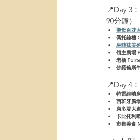
📍Day 3
：
90分鐘）
聖母百花大教堂 
喬托鐘樓 Cam
烏菲茲美術館 Gal
領主廣場 Piaz
老橋 Ponte
佛羅倫斯牛肚包 
📍Day 4
：
特雷維噴泉 Fon
西班牙廣場 Pi
康多堤大道 Vi
卡比托利歐博物
市集美食 Mer