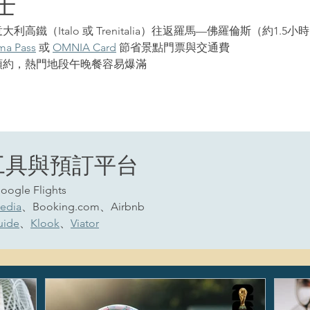
士
利高鐵（Italo 或 Trenitalia）往返羅馬—佛羅倫斯（約1.5小
ma Pass
 或 
OMNIA Card
 節省景點門票與交通費
預約，熱門地段午晚餐容易爆滿
工具與預訂平台
ogle Flights
edia
、Booking.com、Airbnb
uide
、
Klook
、
Viator