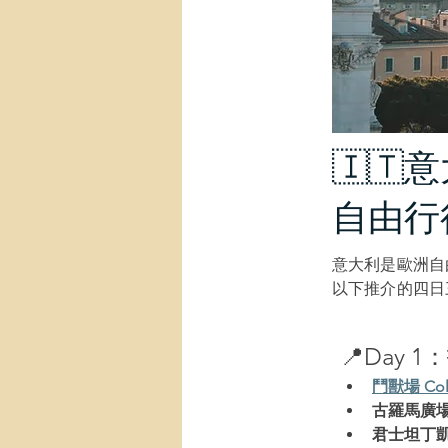
🇮
自由行
意大利是歐洲自由
以下推介的四日
📍Day 1
：
鬥獸場 Colo
古羅馬廣場 F
君士坦丁凱旋門 A