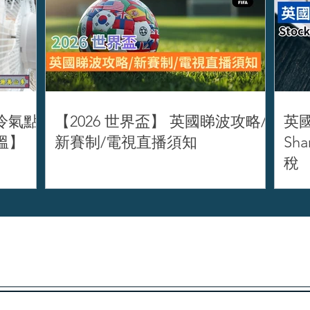
冷氣點
【2026 世界盃】 英國睇波攻略/
英國
溫】
新賽制/電視直播須知
Sh
稅