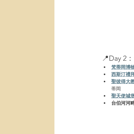
📍Day 2
：
梵蒂岡博物館 M
西斯汀禮拜堂 Ca
聖彼得大教堂 Bas
蒂岡
聖天使城堡 Ca
台伯河河畔 Pa