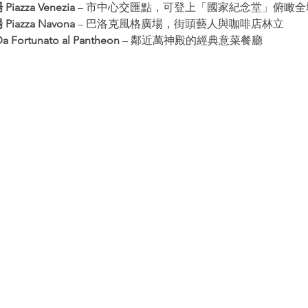
azza Venezia
 – 市中心交匯點，可登上「國家紀念堂」俯瞰全
iazza Navona
 – 巴洛克風格廣場，街頭藝人與咖啡店林立
Fortunato al Pantheon
 – 鄰近萬神殿的經典意菜餐廳