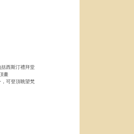
包括西斯汀禮拜堂
頂畫
一，可登頂眺望梵