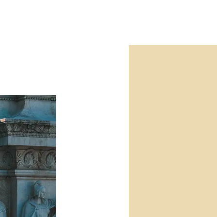
服務
搵我哋
意大利