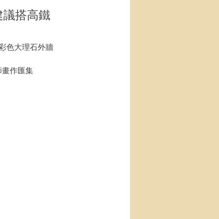
p（建議搭高鐵
，彩色大理石外牆
師畫作匯集