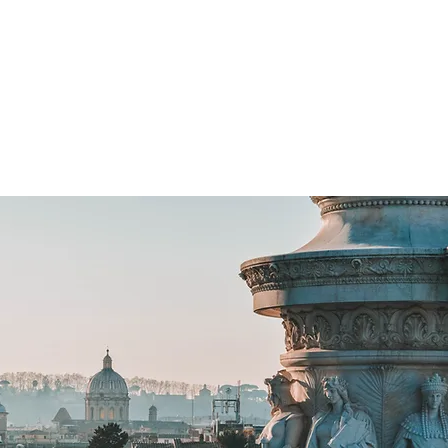
主頁
搵貼士
搵嘢食
搵碇去
搵嘢玩
搵