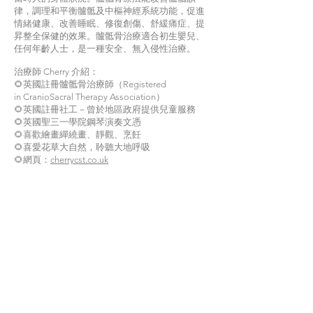
律，調理和平衡髗骶及中樞神經系統功能，促進
情緒健康、改善睡眠、修復創傷、舒緩痛症、提
昇整全保健的效果。髗骶骨治療適合初生嬰兒、
任何年齡人士，是一種安全、無入侵性治療。
治療師 Cherry 介紹：
🌻英國註冊髗骶骨治療師（Registered
in CranioSacral Therapy Association）
🌻英國註冊社工－曾於地區政府提供兒童服務
🌻英國聖三一學院鋼琴演奏文憑
🌻喜歡繪畫繟繞畫、靜觀、烹飪
🌻喜愛花草大自然，聆聽大地呼吸
🌻網頁：
cherrycst.co.uk
🌻電郵：
admin@cherrycst.co.uk
🌻電話：07895513733
歡迎聯絡預約，免費15分鐘電話諮詢。
服務地點：MILTON KEYNES MK3 7AP
​條款及細則
關於港英士多