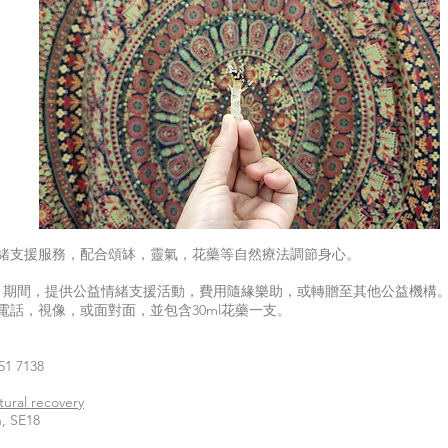
緒支援服務，配合頌缽，靈氣，花藥等自然療法調節身心。
至1月期間，提供公益情緒支援活動，費用隨緣樂助，或轉贈至其他公益機構。
電話，視像，或面對面，並包含30ml花藥一支。
51 7138
tural recovery
 SE18