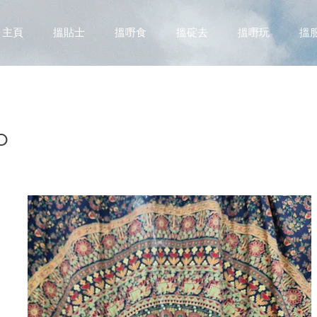
主頁
搵貼士
搵嘢食
搵碇去
搵嘢玩
搵
o