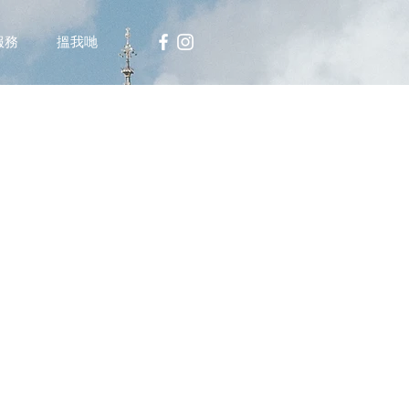
服務
搵我哋