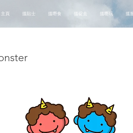
主頁
搵貼士
搵嘢食
搵碇去
搵嘢玩
搵
onster