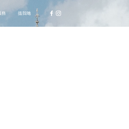
服務
搵我哋