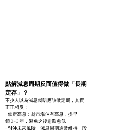
點解減息周期反而值得做「長期
定存」？
不少人以為減息就唔應該做定期，其實
正正相反：
• 鎖定高息：趁市場仲有高息，提早
鎖 2–3 年，避免之後愈跌愈低
• 對沖未來風險：減息周期通常維持一段