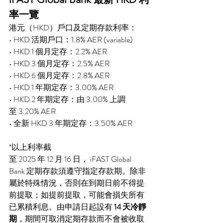
率一覽
港元（HKD）戶口及定期存款利率：
• HKD 活期戶口：1.8% AER (variable)
• HKD 1 個月定存：2.2% AER
• HKD 3 個月定存：2.5% AER
• HKD 6 個月定存：2.8% AER
• HKD 1 年期定存：3.00% AER
• HKD 2 年期定存：由 3.00% 上調
至 3.20% AER
• 全新 HKD 3 年期定存：3.50% AER
*以上利率截
至 2025 年 12 月 16 日， iFAST Global 
Bank 定期存款須遵守指定存款期。除非
屬於特殊情況，否則在到期日前不得提
前提取；如提前提取，可能會損失所有
已累積利息。由申請日起設有 
14 天冷靜
期
，期間可取消定期存款而不會被收取