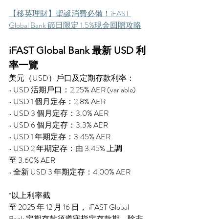
【移英理財】聖誕消費必備！iFAST 
Global Bank 節日限定 1.5%現金回贈攻略
iFAST Global Bank 最新 USD 利
率一覽
美元（USD）戶口及定期存款利率：
• USD 活期戶口：2.25% AER (variable)
• USD 1 個月定存：2.8% AER
• USD 3 個月定存：3.0% AER
• USD 6 個月定存：3.3% AER
• USD 1 年期定存：3.45% AER
• USD 2 年期定存：由 3.45% 上調
至 3.60% AER
• 全新 USD 3 年期定存：4.00% AER
*以上利率截
至 2025 年 12 月 16 日， iFAST Global 
Bank 定期存款須遵守指定存款期。除非