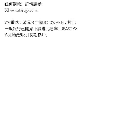
任何罰款。詳情請參
閱 
www.ifastgb.com
。
👉 重點：港元 3 年期 3.50% AER，對比
一般銀行已開始下調港元息率，iFAST 今
次明顯想吸引長期存戶。