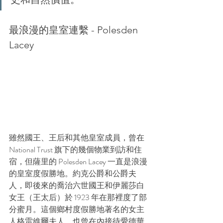
最浪漫的皇室連繫 - Polesden 
Lacey
雖然國王、王后和其他皇室成員，曾在 
National Trust 旗下的幾個物業到訪和住
宿，但薩里的 Polesden Lacey 一直是浪漫
的皇室度假勝地。約克公爵和公爵夫
人，即後來的喬治六世國王和伊麗莎白
女王（王太后）於 1923 年在那裡度了部
分蜜月。這個鄉村度假勝地著名的女主
人格雷維爾夫人，也曾在內接待愛德華