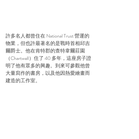
許多名人都曾住在 National Trust 營運的
物業，但也許最著名的是戰時首相邱吉
爾爵士。他在肯特郡的查特韋爾莊園
（Chartwell）住了 40 多年，這座房子證
明了他有眾多的興趣。到來可參觀他曾
大量寫作的書房，以及他因熱愛繪畫而
建造的工作室。