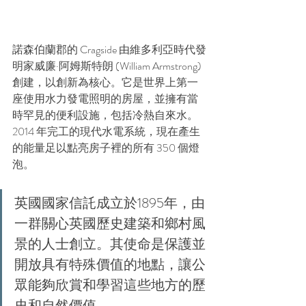
諾森伯蘭郡的 Cragside 由維多利亞時代發
明家威廉·阿姆斯特朗 (William Armstrong) 
創建，以創新為核心。它是世界上第一
座使用水力發電照明的房屋，並擁有當
時罕見的便利設施，包括冷熱自來水。
2014 年完工的現代水電系統，現在產生
的能量足以點亮房子裡的所有 350 個燈
泡。
英國國家信託成立於1895年，由
一群關心英國歷史建築和鄉村風
景的人士創立。其使命是保護並
開放具有特殊價值的地點，讓公
眾能夠欣賞和學習這些地方的歷
史和自然價值。