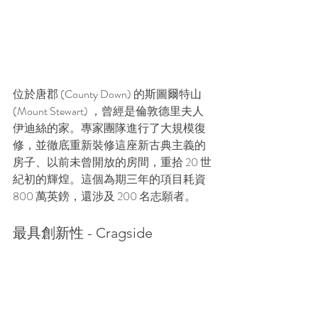
位於唐郡 (County Down) 的斯圖爾特山 
(Mount Stewart) ，曾經是倫敦德里夫人
伊迪絲的家。專家團隊進行了大規模復
修，並徹底重新裝修這座新古典主義的
房子、以前未曾開放的房間，重拾 20 世
紀初的輝煌。這個為期三年的項目耗資 
800 萬英鎊，還涉及 200 名志願者。
最具創新性 - Cragside