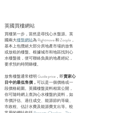
英國買樓網站
買樓第一步，當然是尋找心水盤源。英
國兩大
樓盤網站
為 Rightmove 和 Zoopla，
基本上包攬絕大部分房地產市場的放售
或放租的樓盤。根據城市和地區找到心
水樓盤後，便可聯絡負責的地產經紀，
要求預約時間睇樓。
放售樓盤通常標明 Guide price，即
賣家心
目中的最低售價，
可以是一個價格或一
段價格範圍。英國樓盤資料相當公開，
你可隨時網上查詢心水樓盤的資料，如
市價評估、過往成交、能源節約等級、
市政稅、估計水費及能源費支出等。較
常用的網站包括 
Property Checker
、
The 