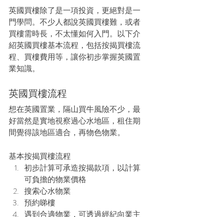
英國買樓除了是一項投資，更絕對是一
門學問。不少人都說英國買樓難，或者
買樓需時長，不太懂如何入門。以下介
紹英國買樓基本流程，包括按揭買樓流
程、買樓費用等，讓你初步掌握英國置
業知識。
英國買樓流程
想在英國置業，隔山買牛風險不少，最
好當然是實地視察過心水地區，租住期
間覺得該地區適合，再物色物業。
基本按揭買樓流程
初步計算可承造按揭款項，以計算
可負擔的物業價格
搜索心水物業
預約睇樓
遇到合適物業，可透過經紀向業主