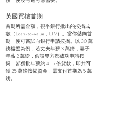
樓，便沒有這考慮需要。
英國買樓首期
首期所需金額，視乎銀行批出的按揭成
數（Loan-to-value，LTV）。當你儲夠首
期，便可嘗試向銀行申請按揭。以 30 萬
鎊樓盤為例，若丈夫年薪 3 萬鎊，妻子
年薪 2 萬鎊，假設雙方都成功申請按
揭，皆獲批年薪約 4- 5 倍貸款，即共可
獲 25 萬鎊按揭資金，需支付首期為 5 萬
鎊。