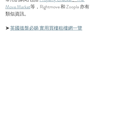
Move Market
等，Rightmove 和 Zoopla 亦有
類似資訊。
➤ 
英國搵盤必睇 實用買樓租樓網一覽