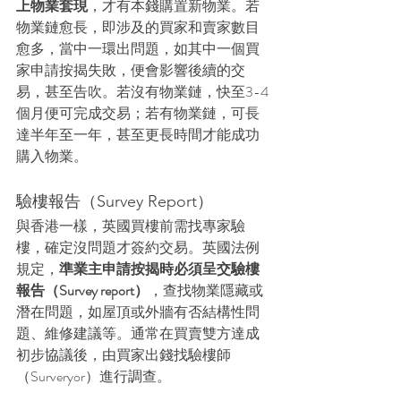
上物業套現
，才有本錢購置新物業。若
物業鏈愈長，即涉及的買家和賣家數目
愈多，當中一環出問題，如其中一個買
家申請按揭失敗，便會影響後續的交
易，甚至告吹。若沒有物業鏈，快至3-4
個月便可完成交易；若有物業鏈，可長
達半年至一年，甚至更長時間才能成功
購入物業。
驗樓報告（Survey Report）
與香港一樣，英國買樓前需找專家驗
樓，確定沒問題才簽約交易。英國法例
規定，
準業主申請按揭時必須呈交驗樓
報告（Survey report）
，查找物業隱藏或
潛在問題，如屋頂或外牆有否結構性問
題、維修建議等。通常在買賣雙方達成
初步協議後，由買家出錢找驗樓師
（Surveryor）進行調查。