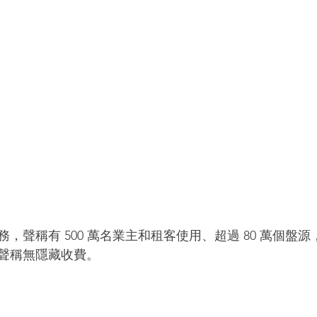
，聲稱有 500 萬名業主和租客使用、超過 80 萬個盤
聲稱無隱藏收費。