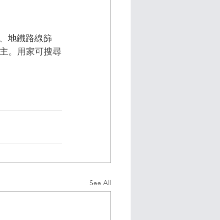
、地鐵路線篩
屋主。用家可搜尋
See All