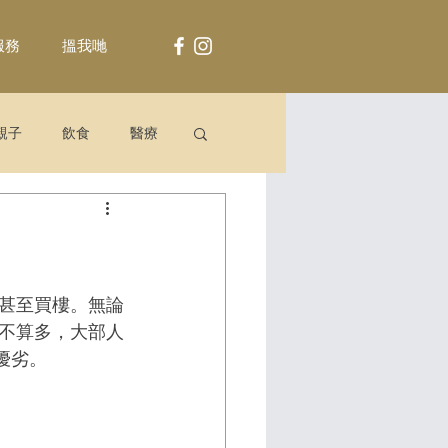
服務
搵我哋
親子
飲食
醫療
甚至買樓。無論
不算多，大部人
的優劣。