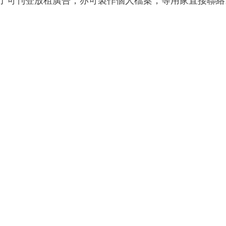
了可刊登放租廣告，亦可製作個人檔案，等用家直接聯絡