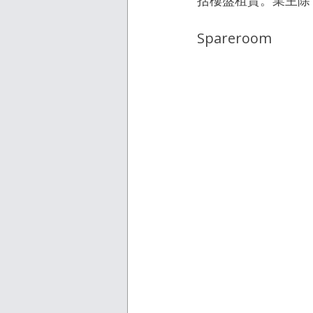
括樓盤租賃。業主除
Spareroom