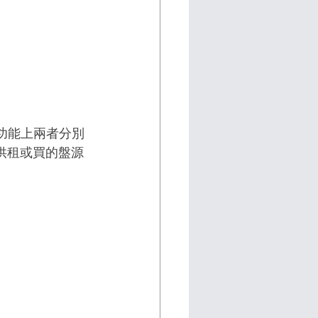
搜尋功能上兩者分別
可供租或買的盤源