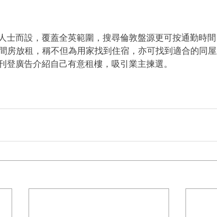
人士而設，覆蓋全英範圍，搜尋倫敦盤源更可按通勤時間
 萬間房放租，稱不但為用家找到住宿，亦可找到適合的同
刊登廣告介紹自己有意租樓，吸引業主揀選。