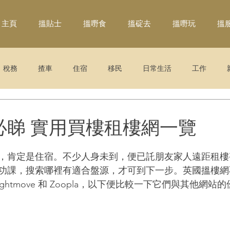
主頁
搵貼士
搵嘢食
搵碇去
搵嘢玩
搵
稅務
揸車
住宿
移民
日常生活
工作
必睇 實用買樓租樓網一覽
，肯定是住宿。不少人身未到，便已託朋友家人遠距租樓
功課，搜索哪裡有適合盤源，才可到下一步。英國搵樓網
ghtmove 和 Zoopla，以下便比較一下它們與其他網站