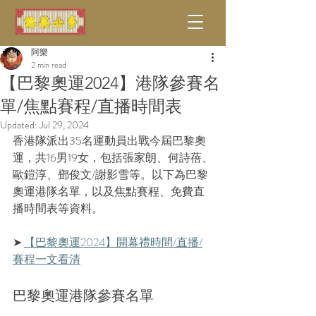
阿樂
2 min read
【巴黎奧運2024】港隊參賽名
單/焦點賽程/直播時間表
Updated:
Jul 29, 2024
香港隊派出35名運動員出戰今屆巴黎奧
運，共16男19女，包括張家朗、何詩蓓、
歐鎧淳、鄧俊文/謝影雪等。以下為巴黎
奧運港隊名單，以及焦點賽程、免費直
播時間表等資料。
➤ 
【巴黎奧運2024】開幕禮時間/直播/
賽程一文看清
巴黎奧運港隊參賽名單