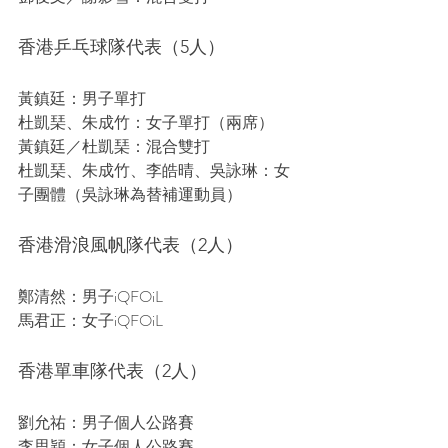
香港乒乓球隊代表（5人）
黃鎮廷：男子單打
杜凱琹、朱成竹：女子單打（兩席）
黃鎮廷／杜凱琹：混合雙打
杜凱琹、朱成竹、李皓晴、吳詠琳：女
子團體（吳詠琳為替補運動員）
香港滑浪風帆隊代表（2人）
鄭清然：男子iQFOiL
馬君正：女子iQFOiL
香港單車隊代表（2人）
劉允祐：男子個人公路賽
李思穎：女子個人公路賽