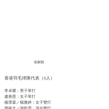
張家朗
香港羽毛球隊代表（6人）
李卓耀：男子單打
盧善恩：女子單打
楊霈霖／楊雅婷：女子雙打
鄧俊文／謝影雪：混合雙打