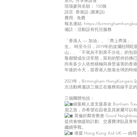
形式: 分享座談會
現場參與名額： 150個
語言: 香港話 (廣東話)
費用 : 免費
報名連結:
https://birminghamhongkon
備註：活動設有托兒服務
「香港人 — 加油」、「齊上齊落」
生。 時至今日，2019年的波瀾壯闊
山」、「不篤灰不割蓆不分化」的包容
叛都變成生活常態，當初的堅持彷彿已
尚有多少人依然積極與身受逼害的香港人
年後的今天，當香港人散落全球的時
2023年，Birmingham HongK
次活動將邀請三個正在服務前線手足
三個團體包括：
細葉榕人道支援基金 Bonham Tree
眉之急，亦希望在囚者及其家屬可以
英倫好鄰舍教會 Good Neighbou
提供食物援助計劃、交通費津貼及青年
繼續爭戰。
港援 Hong Kong Aid UK
— 由