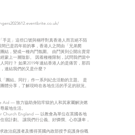
gers2023612.eventbrite.co.uk/
、「手足」這些口號與稱呼對真香港人而言絕不陌
眨眼間已是四年前的事，香港人之間由「兄弟爬
團結，變成一種內鬥氛圍。 由鬥黃到公開出賣背
經蒙上一層陰影。 因着種種限制，試問我們當中
同行？ 如果2019年連結香港人的是痛苦，那四
候，連結我們的又是什麼？
ongers 以「團結。同行」作一系列紀念活動的主題。 是
的團體分享，了解現時在各地生活的手足的狀況。
 Aid
— 致力協助身陷牢獄的人和其家屬解決燃
有尊嚴地生活。
r Church England — 以教會為單位在英國各地
住宿計劃。 讓我們行公義、好憐憫、心存謙卑，
尋求政治庇護者及獲得英國內政部授予庇護身份嘅