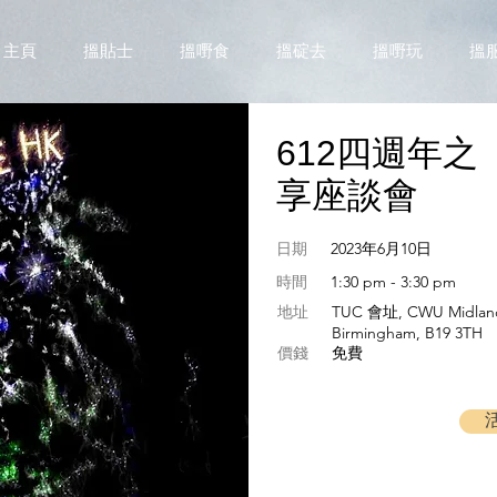
主頁
搵貼士
搵嘢食
搵碇去
搵嘢玩
搵
612四週年之
享座談會
日期
2023年6月10日
​時間
1:30 pm - 3:30 pm
地址
TUC 會址, CWU Midlands
Birmingham, B19 3TH
​價錢
免費