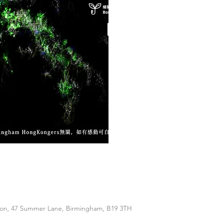
會
 47 Summer Lane, Birmingham, B19 3TH