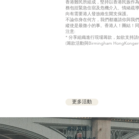
香港難民所組成，堅持以香港民族作
務包括緊急住宿及危機介入、情緒疏
向有需要港人發放維生開支保護。
不論你身在何方，我們都邀請你與我
縱使是最微小的事。香港人！團結！
注意:
* 分享組織進行現場籌款，如欲支持
(籌款活動與Birmingham HongKonge
更多活動
​條款及細則