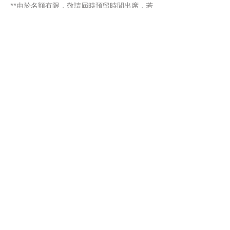
**由於名額有限，敬請屆時預留時間出席，若
臨時未能參與，煩請提前透過電郵
info@hkerstore.co.uk
通知我們，多謝合作。