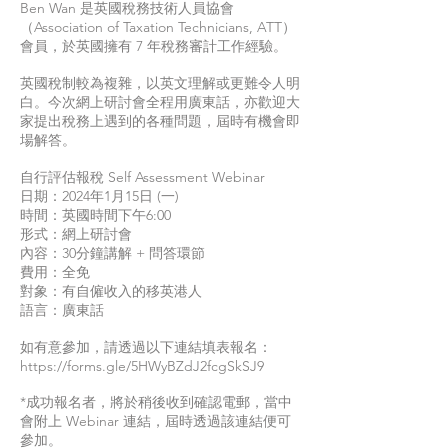
Ben Wan 是英國稅務技術人員協會
（Association of Taxation Technicians, ATT）
會員，於英國擁有 7 年稅務審計工作經驗。
英國稅制較為複雜，以英文理解或更難令人明
白。今次網上研討會全程用廣東話，亦歡迎大
家提出稅務上遇到的各種問題，屆時有機會即
場解答。
自行評估報稅 Self Assessment Webinar
日期：2024年1月15日 (一)
時間：英國時間下午6:00
形式：網上研討會
內容：30分鐘講解 + 問答環節
費用：全免
對象：有自僱收入的移英港人
語言：廣東話
如有意參加，請透過以下連結填表報名：
https://forms.gle/5HWyBZdJ2fcgSkSJ9
*成功報名者，將於稍後收到確認電郵，當中
會附上 Webinar 連結，屆時透過該連結便可
參加。