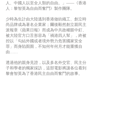
人、中國人以至全人類的自由。」——《香港
人：黎智英為自由而奮鬥》製作團隊。
少時為生計由大陸逃到香港做紡織工、創立時
尚品牌成為著名企業家；爾後毅然創立親民主
派報章《蘋果日報》而成為中共政權眼中釘、
被大陸官方口舌形容為「禍港四人幫」，終被
控以「勾結外國或者境外勢力危害國家安全
罪」而身陷囹圄，不知何年何月才能重獲自
由……
透過他的親身見證，以及多名外交官、民主分
子和學者的獨家採訪，這部電影將讓各位看到
黎會智英為了香港民主自由而奮鬥的故事。