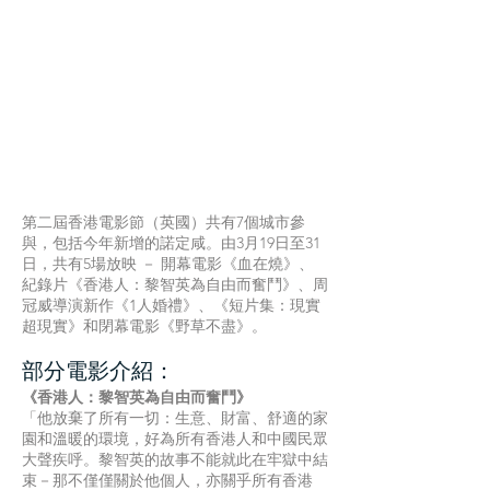
第二屆香港電影節（英國）共有7個城市參
與，包括今年新增的諾定咸。由3月19日至31
日，共有5場放映 － 開幕電影《血在燒》、
紀錄片《香港人：黎智英為自由而奮鬥》、周
冠威導演新作《1人婚禮》、《短片集：現實
超現實》和閉幕電影《野草不盡》。
部分電影介紹：
《香港人：黎智英為自由而奮鬥》
「他放棄了所有一切：生意、財富、舒適的家
園和溫暖的環境，好為所有香港人和中國民眾
大聲疾呼。黎智英的故事不能就此在牢獄中結
束－那不僅僅關於他個人，亦關乎所有香港