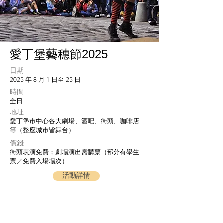
愛丁堡藝穗節2025
日期
2025 年 8 月 1 日至 25 日
​時間
全日
地址
愛丁堡市中心各大劇場、酒吧、街頭、咖啡店
等（整座城市皆舞台）
​價錢
街頭表演免費；劇場演出需購票（部分有學生
票／免費入場場次）
活動詳情