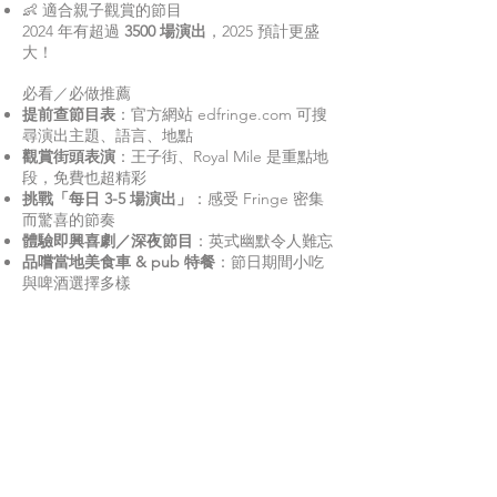
👶 適合親子觀賞的節目
2024 年有超過
3500 場演出
，2025 預計更盛
大！
必看／必做推薦
提前查節目表
：
官方網站 edfringe.com
可搜
尋演出主題、語言、地點
觀賞街頭表演
：王子街、Royal Mile 是重點地
段，免費也超精彩
挑戰「每日 3-5 場演出」
：感受 Fringe 密集
而驚喜的節奏
體驗即興喜劇／深夜節目
：英式幽默令人難忘
品嚐當地美食車 & pub 特餐
：節日期間小吃
與啤酒選擇多樣