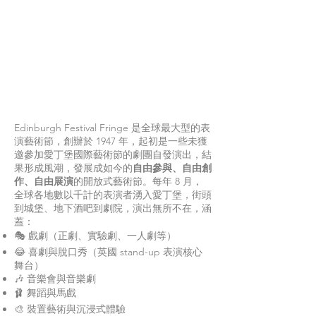
Edinburgh Festival Fringe 是全球最大型的表
演藝術節，創辦於 1947 年，起初是一些未獲
邀參加愛丁堡國際藝術節的劇團自發演出，結
果形成風潮，發展成如今的
自由參與、自由創
作、自由展演
的開放式藝術節。每年 8 月，
全球各地數以千計的表演者湧入愛丁堡，街頭
到城堡、地下酒吧到劇院，演出無所不在，涵
蓋：
🎭 戲劇（正劇、實驗劇、一人劇等）
😂 喜劇與脫口秀（英國 stand-up 表演核心
舞台）
🎶 音樂會與音樂劇
🩰 舞蹈與馬戲
🎨 裝置藝術與沉浸式體驗