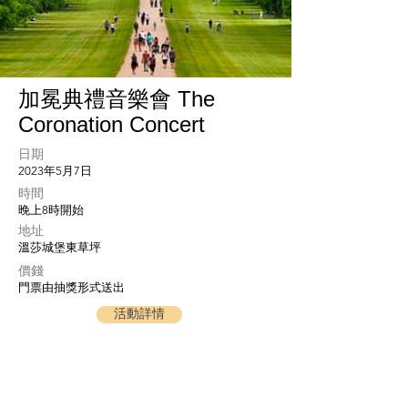
加冕典禮音樂會 The
Coronation Concert
日期
2023年5月7日
​時間
晚上8時開始
地址
溫莎城堡東草坪
​價錢
門票由抽獎形式送出
活動詳情