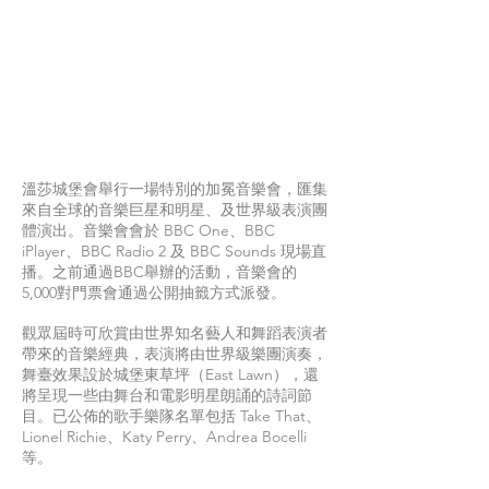
溫莎城堡會舉行一場特別的加冕音樂會，匯集
來自全球的音樂巨星和明星、及世界級表演團
體演出。音樂會會於 BBC One、BBC
iPlayer、BBC Radio 2 及 BBC Sounds 現場直
播。之前通過BBC舉辦的活動，音樂會的
5,000對門票會通過公開抽籤方式派發。
觀眾屆時可欣賞由世界知名藝人和舞蹈表演者
帶來的音樂經典，表演將由世界級樂團演奏，
舞臺效果設於城堡東草坪（East Lawn），還
將呈現一些由舞台和電影明星朗誦的詩詞節
目。已公佈的歌手樂隊名單包括 Take That、
Lionel Richie、Katy Perry、Andrea Bocelli
等。