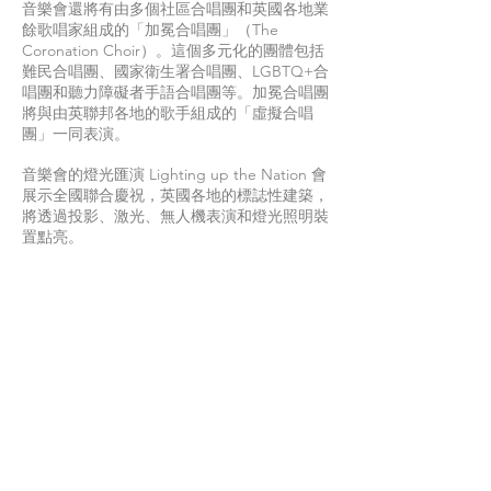
音樂會還將有由多個社區合唱團和英國各地業
餘歌唱家組成的「加冕合唱團」（The
Coronation Choir）。這個多元化的團體包括
難民合唱團、國家衛生署合唱團、LGBTQ+合
唱團和聽力障礙者手語合唱團等。加冕合唱團
將與由英聯邦各地的歌手組成的「虛擬合唱
團」一同表演。
音樂會的燈光匯演 Lighting up the Nation 會
展示全國聯合慶祝，英國各地的標誌性建築，
將透過投影、激光、無人機表演和燈光照明裝
置點亮。