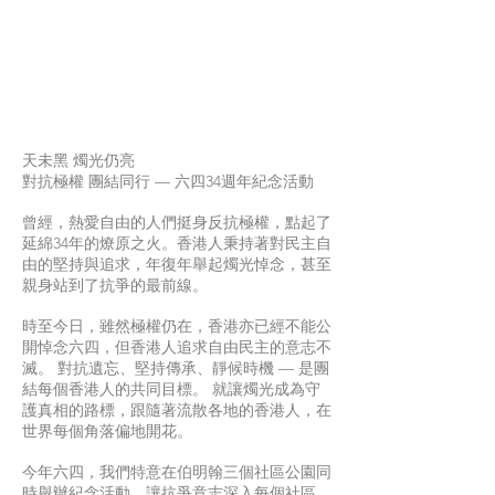
天未黑 燭光仍亮
對抗極權 團結同行 — 六四34週年紀念活動
曾經，熱愛自由的人們挺身反抗極權，點起了
延綿34年的燎原之火。香港人秉持著對民主自
由的堅持與追求，年復年舉起燭光悼念，甚至
親身站到了抗爭的最前線。
時至今日，雖然極權仍在，香港亦已經不能公
開悼念六四，但香港人追求自由民主的意志不
滅。 對抗遺忘、堅持傳承、靜候時機 — 是團
結每個香港人的共同目標。 就讓燭光成為守
護真相的路標，跟隨著流散各地的香港人，在
世界每個角落偏地開花。
今年六四，我們特意在伯明翰三個社區公園同
時舉辦紀念活動，讓抗爭意志深入每個社區。