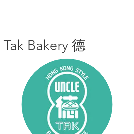
主頁
搵貼士
搵嘢食
搵碇去
搵嘢玩
搵
 Tak Bakery 德