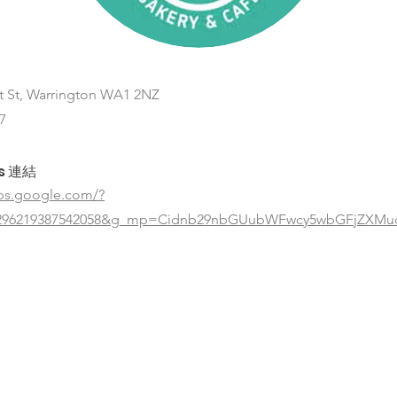
t St, Warrington WA1 2NZ
7
s 連結
ps.google.com/?
6296219387542058&g_mp=Cidnb29nbGUubWFwcy5wbGFjZXMud