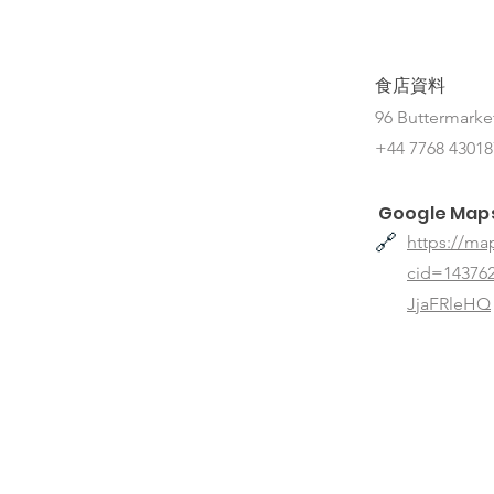
食店資料
96 Buttermarke
+44 7768 43018
Google Map
🔗
https://ma
cid=1437
JjaFRleHQ