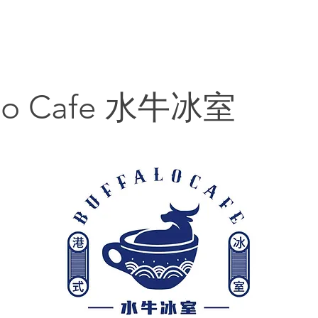
主頁
搵貼士
搵嘢食
搵碇去
搵嘢玩
搵
alo Cafe 水牛冰室