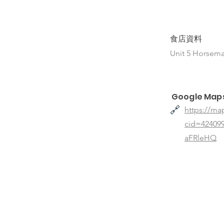
食店資料
Unit 5 Horsema
Google Map
🔗
https://ma
cid=4240
aFRleHQ