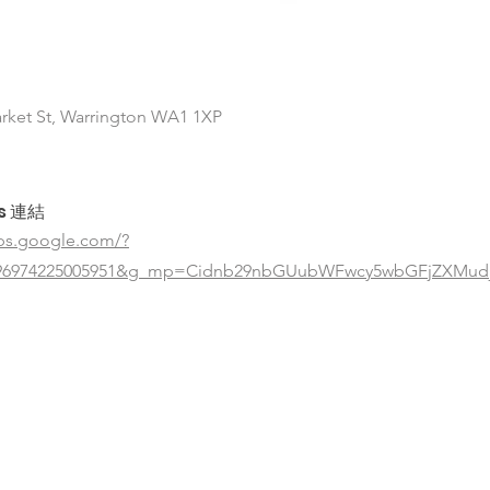
rket St, Warrington WA1 1XP
s 連結
ps.google.com/?
996974225005951&g_mp=Cidnb29nbGUubWFwcy5wbGFjZXMudj