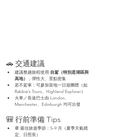
🚗 交通建議
建議整趟旅程使用 
自駕（特別是湖區與
高地）
，彈性大、景點密集
若不駕車：可參加當地一日遊團體（如 
Rabbie’s Tours、Highland Explorer）
火車／長途巴士由 London、
Manchester、Edinburgh 均可出發
🎒 行前準備 Tips
📆 最佳旅遊季節：5–9 月（夏季天氣穩
定、日照長）