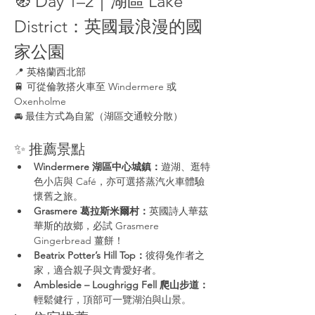
🧭 Day 1–2｜湖區 Lake 
District：英國最浪漫的國
家公園
📍 英格蘭西北部
🚆 可從倫敦搭火車至 Windermere 或 
Oxenholme
🚘 最佳方式為自駕（湖區交通較分散）
✨ 推薦景點
Windermere 湖區中心城鎮：
遊湖、逛特
色小店與 Café，亦可選搭蒸汽火車體驗
懷舊之旅。
Grasmere 葛拉斯米爾村：
英國詩人華茲
華斯的故鄉，必試 Grasmere 
Gingerbread 薑餅！
Beatrix Potter’s Hill Top：
彼得兔作者之
家，適合親子與文青愛好者。
Ambleside – Loughrigg Fell 爬山步道：
輕鬆健行，頂部可一覽湖泊與山景。