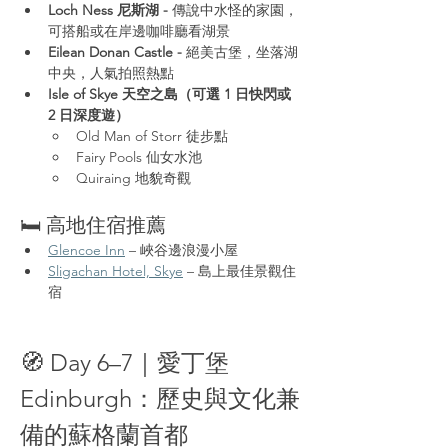
Loch Ness 尼斯湖 - 
傳說中水怪的家園，
可搭船或在岸邊咖啡廳看湖景
Eilean Donan Castle - 
絕美古堡，坐落湖
中央，人氣拍照熱點
Isle of Skye 天空之島（可選 1 日快閃或 
2 日深度遊）
Old Man of Storr 徒步點
Fairy Pools 仙女水池
Quiraing 地貌奇觀
🛏️ 高地住宿推薦
Glencoe Inn
 – 峽谷邊浪漫小屋
Sligachan Hotel, Skye
 – 島上最佳景觀住
宿
🧭 Day 6–7｜愛丁堡 
Edinburgh：歷史與文化兼
備的蘇格蘭首都