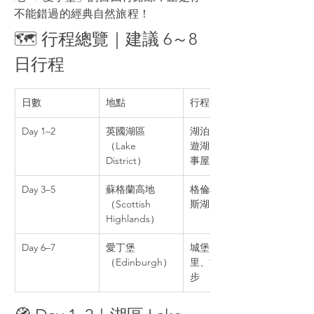
不能錯過的經典自然旅程！
🗺️ 行程總覽｜建議 6～8 
日行程
日數
地點
行程亮點
Day 1–2
英國湖區
湖泊步道、包船
（Lake 
遊湖、比雅特故
District）
事屋
Day 3–5
蘇格蘭高地
格倫科峽谷、尼
（Scottish 
斯湖、天空之島
Highlands）
Day 6–7
愛丁堡
城堡、皇家一英
（Edinburgh）
里、古城街道漫
步