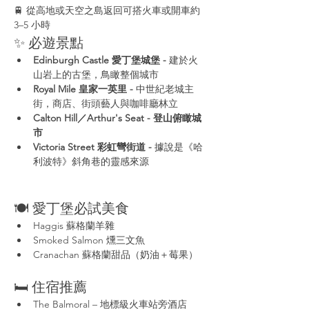
🚆 從高地或天空之島返回可搭火車或開車約 
3–5 小時
✨ 必遊景點
Edinburgh Castle 愛丁堡城堡 - 
建於火
山岩上的古堡，鳥瞰整個城市
Royal Mile 皇家一英里 - 
中世紀老城主
街，商店、街頭藝人與咖啡廳林立
Calton Hill／Arthur's Seat - 登山俯瞰城
市
Victoria Street 彩虹彎街道 - 
據說是《哈
利波特》斜角巷的靈感來源
🍽 愛丁堡必試美食
Haggis 蘇格蘭羊雜
Smoked Salmon 燻三文魚
Cranachan 蘇格蘭甜品（奶油＋莓果）
🛏️ 住宿推薦
The Balmoral – 地標級火車站旁酒店