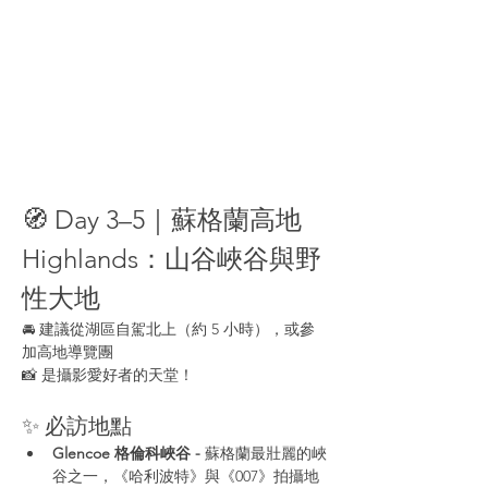
🧭 Day 3–5｜蘇格蘭高地 
Highlands：山谷峽谷與野
性大地
🚘 建議從湖區自駕北上（約 5 小時），或參
加高地導覽團
📸 是攝影愛好者的天堂！
✨ 必訪地點
Glencoe 格倫科峽谷 - 
蘇格蘭最壯麗的峽
谷之一，《哈利波特》與《007》拍攝地