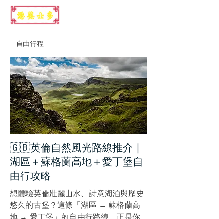
自由行程
英國
🇬🇧英倫自然風光路線推介｜
湖區＋蘇格蘭高地＋愛丁堡自
由行攻略
想體驗英倫壯麗山水、詩意湖泊與歷史
悠久的古堡？這條「湖區 → 蘇格蘭高
地 → 愛丁堡」的自由行路線，正是你