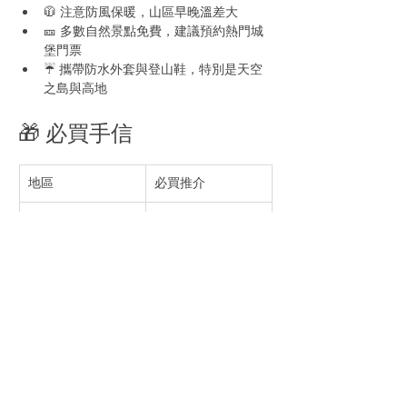
🧥 注意防風保暖，山區早晚溫差大
🎫 多數自然景點免費，建議預約熱門城
堡門票
☔ 攜帶防水外套與登山鞋，特別是天空
之島與高地
🎁 必買手信
地區
必買推介
湖區
彼得兔周邊、手工
薑餅、湖區茶葉
高地
威士忌、羊毛圍巾
愛丁堡
蘇格蘭格紋商品、
Haggis 罐頭、短餅
（Shortbread）
🧡 結語：沉醉於英倫最動