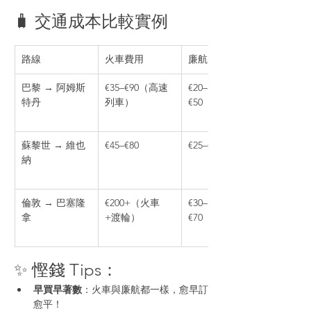
🧳 交通成本比較實例
路線
火車費用
廉航費用
巴黎 → 阿姆斯
€35–€90（高速
€20–
特丹
列車）
€50（Ryanair）
蘇黎世 → 維也
€45–€80
€25–€60
納
倫敦 → 巴塞隆
€200+（火車
€30–
拿
+渡輪）
€70（easyJet）
✨ 慳錢 Tips：
早買早著數
：火車與廉航都一樣，愈早訂
愈平！