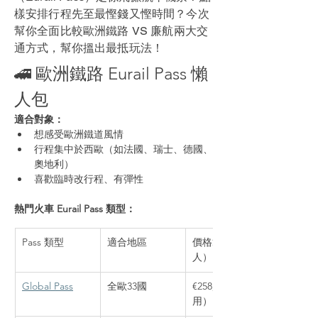
樣安排行程先至最慳錢又慳時間？今次
幫你全面比較歐洲鐵路 VS 廉航兩大交
通方式，幫你搵出最抵玩法！
🚄 歐洲鐵路 Eurail Pass 懶
人包
適合對象：
想感受歐洲鐵道風情
行程集中於西歐（如法國、瑞士、德國、
奧地利）
喜歡臨時改行程、有彈性
熱門火車 Eurail Pass 類型：
Pass 類型
適合地區
價格範圍（成
人）
Global Pass
全歐33國
€258起（4日內
用）