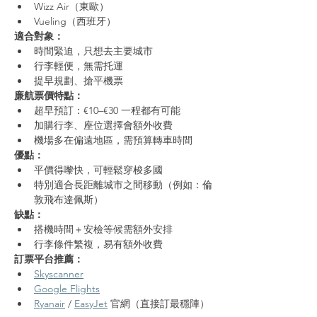
Wizz Air（東歐）
Vueling（西班牙）
適合對象：
時間緊迫，只想去主要城市
行李輕便，無需托運
提早規劃、搶平機票
廉航票價特點：
超早預訂：€10–€30 一程都有可能
加購行李、座位選擇會額外收費
機場多在偏遠地區，需預算轉車時間
優點：
平價得嚟快，可輕鬆穿梭多國
特別適合長距離城市之間移動（例如：倫
敦飛布達佩斯）
缺點：
搭機時間＋安檢等候需額外安排
行李條件繁複，易有額外收費
訂票平台推薦：
Skyscanner
Google Flights
Ryanair
 / 
EasyJet
 官網（直接訂最穩陣）