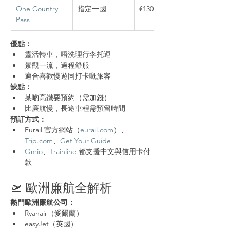
One Country 
指定一國
€130起
Pass
優點：
靈活轉車，唔洗理行李托運
景觀一流，過程舒服
適合喜歡慢遊同打卡嘅旅客
缺點：
某啲高鐵要預約（需加錢）
比廉航慢，長途車程需預留時間
預訂方式：
Eurail 官方網站（
eurail.com
）、
Trip.com
、
Get Your Guide
Omio
、
Trainline
 都支援中文與信用卡付
款
🛫 歐洲廉航全解析
熱門歐洲廉航公司：
Ryanair（愛爾蘭）
easyJet（英國）