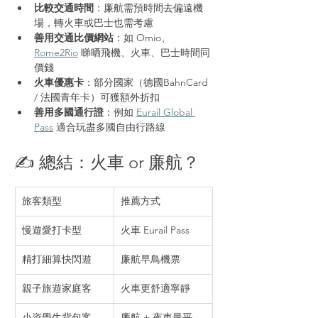
比較交通時間
：廉航需預時間去偏遠機
場，轉火車或巴士也需考慮
善用交通比價網站
：如 Omio、
Rome2Rio
 睇晒飛機、火車、巴士時間同
價錢
火車優惠卡
：部分國家（德國BahnCard 
/ 法國青年卡）可獲額外折扣
善用多國通行證
：例如 
Eurail Global 
Pass
 適合玩盡多國自由行路線
✍️ 總結：火車 or 廉航？
旅客類型
推薦方式
慢遊愛打卡型
火車 Eurail Pass
精打細算快閃遊
廉航早鳥機票
親子旅遊家庭客
火車更舒適寧靜
小資學生背包客
廉航 + 夜車最平