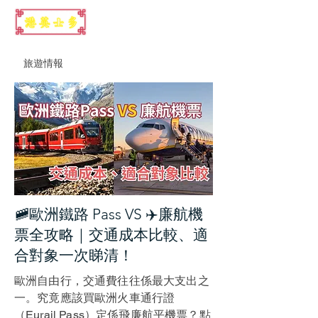
旅遊情報
歐洲
🚞歐洲鐵路 Pass VS ✈️廉航機
票全攻略｜交通成本比較、適
合對象一次睇清！
歐洲自由行，交通費往往係最大支出之
一。究竟應該買歐洲火車通行證
（Eurail Pass）定係飛廉航平機票？點