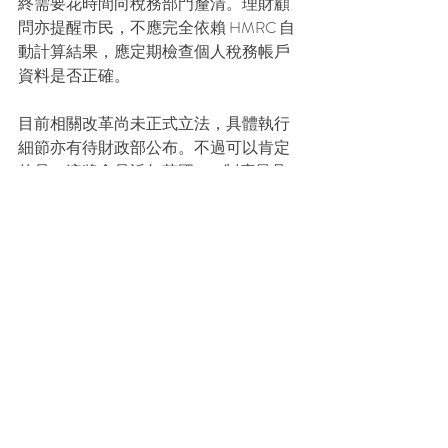
終需要花時間向稅務部門釐清。理財顧
問亦提醒市民，不應完全依賴 HMRC 自
動計算結果，應定期檢查個人稅務帳戶
資料是否正確。
目前相關改革尚未正式立法，具體執行
細節亦有待財政部公布。不過可以肯定
的是，這將會是近年英國 ISA 制度最具
爭議的改革之一。
ISA
稅務
理財
Recent Posts
See All