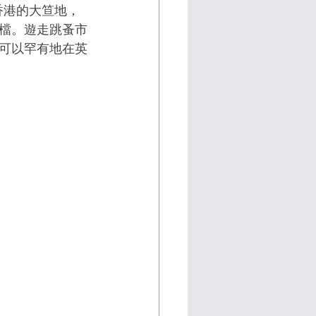
舊香港的大笪地，
檔。遊走跳蚤市
可以罕有地在英