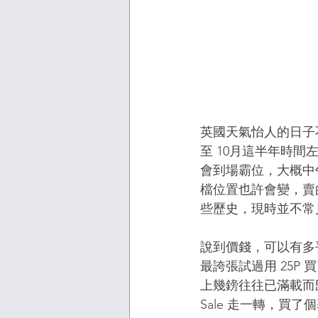
英國天氣怡人的日子不多
至 10月這半年時間左
會到場霸位，大概中
檔位置也許會變，賣的貨
些歷史，現時並不常
說到價錢，可以有多平
最誇張試過用 25
上幾鎊往往已滿載而歸
Sale 走一轉，買