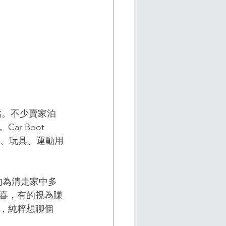
檔。不少賣家泊
 Boot 
仔、玩具、運動用
有的為清走家中多
喜，有的視為賺
，純粹想聊個