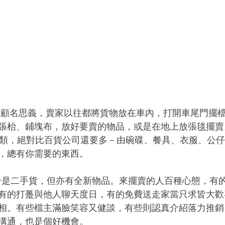
車尾箱，顧名思義，賣家以往都將貨物放在車內，打開車尾門擺
枱、鋪塊布，放好要賣的物品，或是在地上放張毯擺賣。Car
貨品種類，絕對比百貨公司還要多－由碗碟、餐具、衣服、公
，總有你需要的東西。
ale 大部分是二手貨，但亦有全新物品。來擺賣的人百種心態，
有的打躉與他人聊天度日，有的免費送走家當只求皆大歡
相。有些檔主滿臉笑容又健談，有些則認真介紹落力推銷
溝通，也是個好機會。