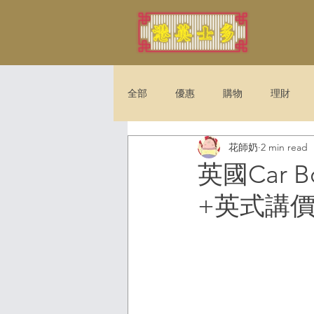
全部
優惠
購物
理財
花師奶
2 min read
法例
娛樂
旅遊
英國Car 
+英式講