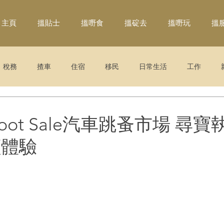
主頁
搵貼士
搵嘢食
搵碇去
搵嘢玩
搵
稅務
揸車
住宿
移民
日常生活
工作
Boot Sale汽車跳蚤市場 尋
價體驗