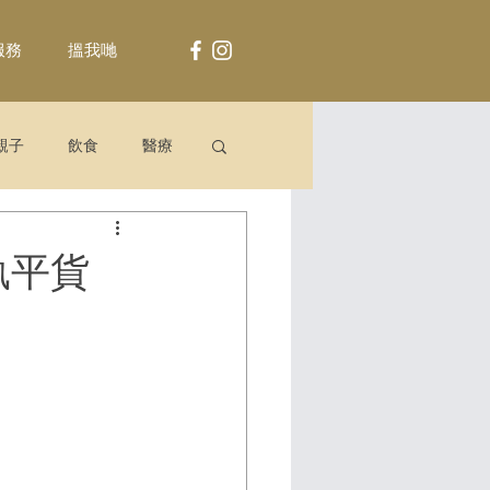
服務
搵我哋
親子
飲食
醫療
寶執平貨