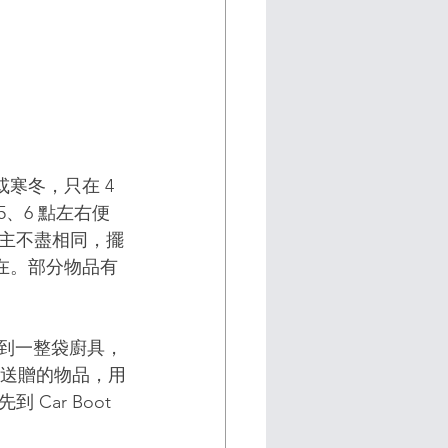
或寒冬，只在 4 
5、6 點左右便
主不盡相同，擺
所在。部分物品有
買到一整袋廚具，
心送贈的物品，用
ar Boot 