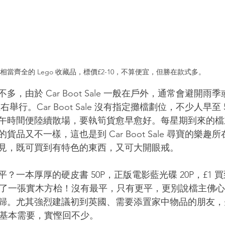
相當齊全的 Lego 收藏品，標價£2-10，不算便宜，但勝在款式多。
，由於 Car Boot Sale 一般在戶外，通常會避開雨季
右舉行。Car Boot Sale 沒有指定攤檔劃位，不少人早至 
午時間便陸續散場，要執筍貨愈早愈好。每星期到來的檔
品又不一樣，這也是到 Car Boot Sale 尋寶的樂趣
見，既可買到有特色的東西，又可大開眼戒。
？一本厚厚的硬皮書 50P，正版電影藍光碟 20P，£1 
P 買了一張實木方枱！沒有最平，只有更平，更別說檔主佛
。尤其強烈建議初到英國、需要添置家中物品的朋友，先到 C
了個基本需要，實慳回不少。