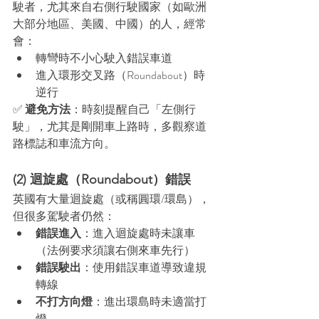
駛者，尤其來自右側行駛國家（如歐洲
大部分地區、美國、中國）的人，經常
會：
轉彎時不小心駛入錯誤車道
進入環形交叉路（Roundabout）時
逆行
✅ 
避免方法
：時刻提醒自己「左側行
駛」，尤其是剛開車上路時，多觀察道
路標誌和車流方向。
(2) 迴旋處（Roundabout）錯誤
英國有大量迴旋處（或稱圓環/環島），
但很多駕駛者仍然：
錯誤進入
：進入迴旋處時未讓車
（法例要求須讓右側來車先行）
錯誤駛出
：使用錯誤車道導致違規
轉線
不打方向燈
：進出環島時未適當打
燈