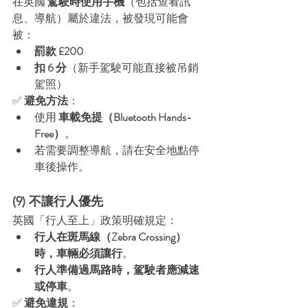
在英國 
駕駛時使用手機
（包括查看訊
息、導航）屬於違法，被發現可能會
被：
罰款 £200
扣 6 分
（新手駕駛可能直接被吊銷
駕照）
✅ 
避免方法
：
使用 
車載免提（Bluetooth Hands-
Free）
。
若需要調整導航，請在安全地點停
車後操作。
(9) 不讓行人優先
英國「行人至上」政策明確規定：
行人在斑馬線（Zebra Crossing）
時，車輛必須讓行
。
行人準備過馬路時，駕駛者應減速
或停車
。
✅ 
避免違規
：