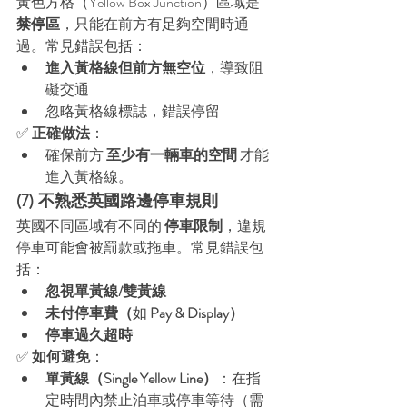
黃色方格（Yellow Box Junction）區域是 
禁停區
，只能在前方有足夠空間時通
過。常見錯誤包括：
進入黃格線但前方無空位
，導致阻
礙交通
忽略黃格線標誌，錯誤停留
✅ 
正確做法
：
確保前方 
至少有一輛車的空間
 才能
進入黃格線。
(7) 不熟悉英國路邊停車規則
英國不同區域有不同的 
停車限制
，違規
停車可能會被罰款或拖車。常見錯誤包
括：
忽視單黃線/雙黃線
未付停車費（
如 
Pay & Display）
停車過久超時
✅ 
如何避免
：
單黃線（Single Yellow Line）
：在指
定時間內禁止泊車或停車等待（需