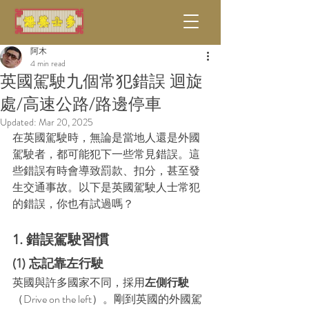
阿木
4 min read
英國駕駛九個常犯錯誤 迴旋
處/高速公路/路邊停車
Updated:
Mar 20, 2025
在英國駕駛時，無論是當地人還是外國
駕駛者，都可能犯下一些常見錯誤。這
些錯誤有時會導致罰款、扣分，甚至發
生交通事故。以下是英國駕駛人士常犯
的錯誤，你也有試過嗎？
1. 錯誤駕駛習慣
(1) 忘記靠左行駛
英國與許多國家不同，採用
左側行駛
（Drive on the left）。剛到英國的外國駕