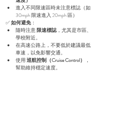
速度）
進入不同限速區時未注意標誌（如 
30mph 限速進入 20mph 區）
✅ 
如何避免
：
隨時注意 
限速標誌
，尤其是市區、
學校附近。
在高速公路上，不要低於建議最低
車速，以免影響交通。
使用 
巡航控制（Cruise Control）
，
幫助維持穩定速度。