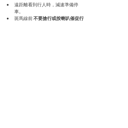
遠距離看到行人時，減速準備停
車。
斑馬線前 
不要搶行或按喇叭催促行
人
。