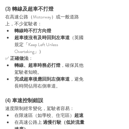
(3) 轉線及超車不打燈
在高速公路（Motorway）或一般道路
上，不少駕駛者：
轉線時不打方向燈
超車後沒有及時回到左車道
（英國
規定「Keep Left Unless 
Overtaking」）
✅ 
正確做法
：
轉線、超車時務必打燈
，確保其他
駕駛者知曉。
完成超車後應回到左側車道
，避免
長時間佔用右側車道。
(4) 車速控制錯誤
速度限制經常變化，駕駛者容易：
在限速區（如學校、住宅區）
超速
在高速公路上 
過慢行駛（低於流量