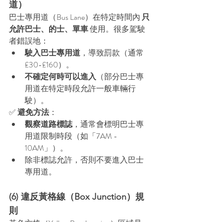
道）
巴士專用道（Bus Lane）在特定時間內 
只
允許巴士、的士、單車
 使用。很多駕駛
者錯誤地：
駛入巴士專用道
，導致罰款（通常 
£30-£160）。
不確定何時可以進入
（部分巴士專
用道在特定時段允許一般車輛行
駛）。
✅ 
避免方法
：
觀察道路標誌
，通常會標明巴士專
用道限制時段（如「7AM - 
10AM」）。
除非標誌允許，否則不要進入巴士
專用道。
(6) 違反黃格線（Box Junction）規
則