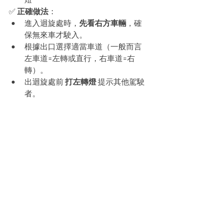
✅ 
正確做法
：
進入迴旋處時，
先看右方車輛
，確
保無來車才駛入。
根據出口選擇適當車道（一般而言
左車道=左轉或直行，右車道=右
轉）。
出迴旋處前 
打左轉燈
 提示其他駕駛
者。