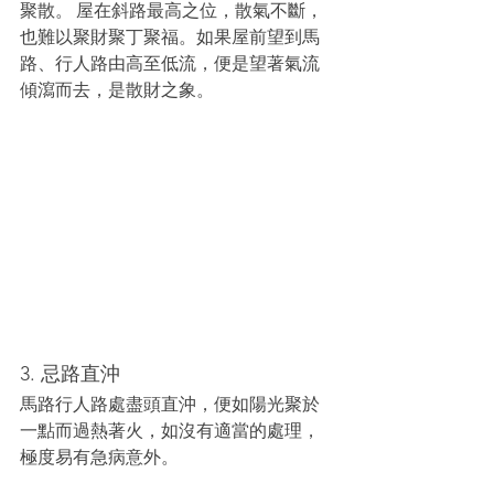
聚散。 屋在斜路最高之位，散氣不斷，
也難以聚財聚丁聚福。如果屋前望到馬
路、行人路由高至低流，便是望著氣流
傾瀉而去，是散財之象。
3. 忌路直沖
馬路行人路處盡頭直沖，便如陽光聚於
一點而過熱著火，如沒有適當的處理，
極度易有急病意外。