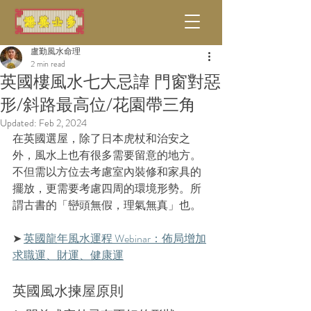
盧勤風水命理
2 min read
英國樓風水七大忌諱 門窗對惡
形/斜路最高位/花園帶三角
Updated:
Feb 2, 2024
在英國選屋，除了日本虎杖和治安之
外，風水上也有很多需要留意的地方。
不但需以方位去考慮室內裝修和家具的
擺放，更需要考慮四周的環境形勢。所
謂古書的「巒頭無假，理氣無真」也。
➤ 
英國龍年風水運程 Webinar：佈局增加
求職運、財運、健康運
英國風水揀屋原則