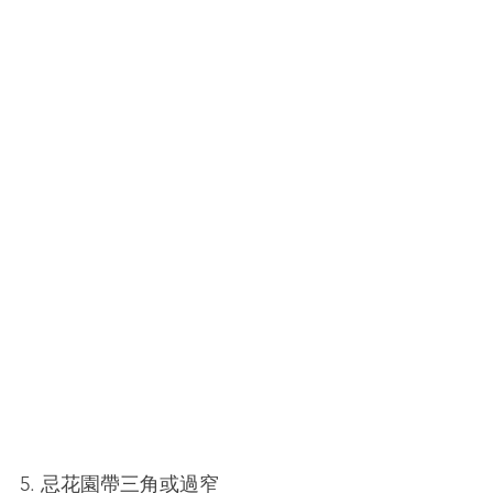
5. 忌花園帶三角或過窄