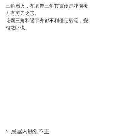
三角屬火，花園帶三角其實便是花園後
方有剪刀之形。
花園三角和過窄亦都不利穩定氣流，變
相散財也。
6. 忌屋內廳堂不正