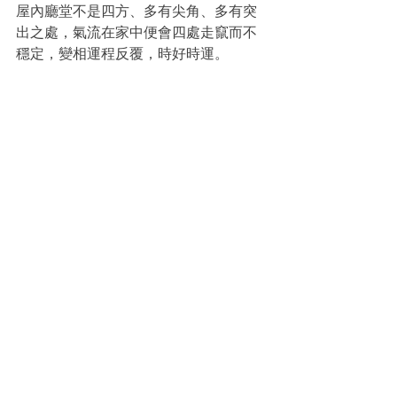
屋內廳堂不是四方、多有尖角、多有突
出之處，氣流在家中便會四處走竄而不
穩定，變相運程反覆，時好時運。