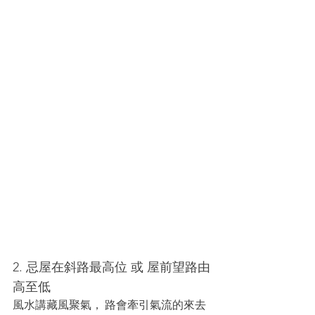
2. 忌屋在斜路最高位 或 屋前望路由
高至低
風水講藏風聚氣， 路會牽引氣流的來去