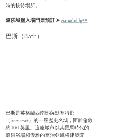
時的接待場所。
溫莎城堡入場門票預訂 ➤ 
vi.me/mHg==
巴斯（Bath）
巴斯是英格蘭西南部薩默塞特郡
（Somerset）的一座歷史名城，距離倫敦
約 100 英里。這座城市以其羅馬時代的
溫泉浴場和優雅的喬治亞風格建築聞