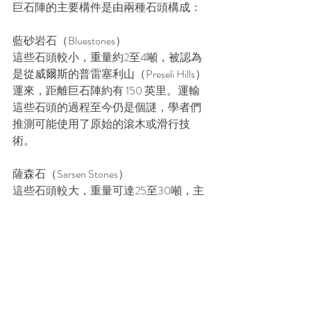
巨石陣的主要構件是由兩種石頭構成：
藍砂岩石（Bluestones）
這些石頭較小，重量約2至4噸，被認為
是從威爾斯的普雷塞利山（Preseli Hills）
運來，距離巨石陣約有 150 英里。運輸
這些石頭的過程至今仍是個謎，學者們
推測可能使用了原始的滾木或滑行技
術。
薩森石（Sarsen Stones）
這些石頭較大，重量可達25至30噸，主
要來自於當地。這些石頭形成了巨石陣
中最具代表性的直立石柱和橫梁構造，
形成一個馬蹄形的核心結構。