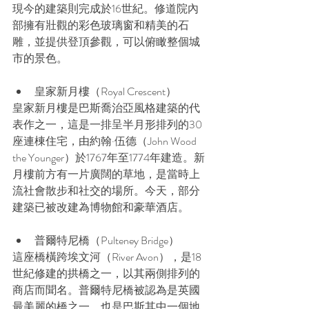
現今的建築則完成於16世紀。修道院內
部擁有壯觀的彩色玻璃窗和精美的石
雕，並提供登頂參觀，可以俯瞰整個城
市的景色。
皇家新月樓（Royal Crescent）
皇家新月樓是巴斯喬治亞風格建築的代
表作之一，這是一排呈半月形排列的30
座連棟住宅，由約翰·伍德（John Wood 
the Younger）於1767年至1774年建造。新
月樓前方有一片廣闊的草地，是當時上
流社會散步和社交的場所。今天，部分
建築已被改建為博物館和豪華酒店。
普爾特尼橋（Pulteney Bridge）
這座橋橫跨埃文河（River Avon），是18
世紀修建的拱橋之一，以其兩側排列的
商店而聞名。普爾特尼橋被認為是英國
最美麗的橋之一，也是巴斯其中一個地