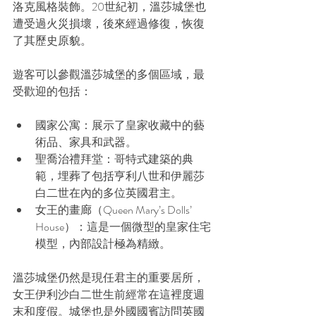
洛克風格裝飾。20世紀初，溫莎城堡也
遭受過火災損壞，後來經過修復，恢復
了其歷史原貌。
遊客可以參觀溫莎城堡的多個區域，最
受歡迎的包括：
國家公寓：展示了皇家收藏中的藝
術品、家具和武器。
聖喬治禮拜堂：哥特式建築的典
範，埋葬了包括亨利八世和伊麗莎
白二世在內的多位英國君主。
女王的畫廊（Queen Mary’s Dolls’ 
House）：這是一個微型的皇家住宅
模型，內部設計極為精緻。
溫莎城堡仍然是現任君主的重要居所，
女王伊利沙白二世生前經常在這裡度週
末和度假。城堡也是外國國賓訪問英國