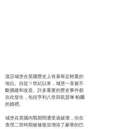
溫莎城堡在英國歷史上有著舉足輕重的
地位。自從 11 世紀以來，城堡一直被不
斷擴建和改造。許多重要的歷史事件都
在此發生，包括亨利八世與凱瑟琳·帕爾
的婚禮。
城堡在英國內戰期間遭受過破壞，但在
查理二世時期被修復並增添了豪華的巴