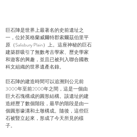
巨石陣是世界上最著名的史前遺址之
一，位於英格蘭威爾特郡索爾茲伯里平
原（Salisbury Plain）上。這座神秘的巨石
建築群吸引了無數考古學家、歷史學家
和遊客的興趣，並且已被列入聯合國教
科文組織的世界遺產名錄。
巨石陣的建造時間可以追溯到公元前
3000年至前2000年之間，這是一個由
巨大石塊構成的圓形結構。該遺址的建
造經歷了數個階段，最早的階段是由一
個圓形壕溝和土墩構成。隨後，這些巨
石被豎立起來，形成了今天所見的樣
子。