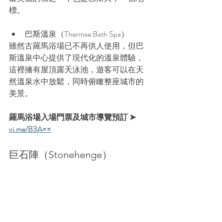
標。
巴斯溫泉（Thermae Bath Spa）
雖然古羅馬浴場已不再供人使用，但巴
斯溫泉中心提供了現代化的溫泉體驗，
這裡擁有屋頂露天泳池，遊客可以在天
然溫泉水中放鬆，同時俯瞰整座城市的
美景。
羅馬浴場入場門票及城市導覽預訂 ➤ 
vi.me/B3A==
巨石陣（Stonehenge）