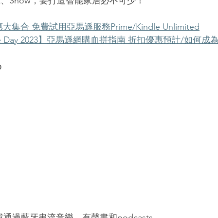
、Dot、Show，要打造智能家居必不可少！
大集合 免費試用亞馬遜服務Prime/Kindle Unlimited
ime Day 2023】亞馬遜網購血拼指南 折扣優惠預計/如何成為
p
通過藍牙串流音樂、有聲書和podcasts