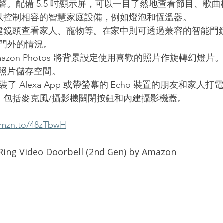
聲。配備 5.5 吋顯示屏，可以一目了然地查看節目、歌
可以控制相容的智慧家庭設備，例如燈泡和恆溫器。
內建鏡頭查看家人、寵物等。在家中則可透過兼容的智能門
查看大門外的情況。
azon Photos 將背景設定使用喜歡的照片作旋轉幻燈片。 
照片儲存空間。
安裝了 Alexa App 或帶螢幕的 Echo 裝置的朋友和家人打
制，包括麥克風/攝影機關閉按鈕和內建攝影機蓋。
amzn.to/48zTbwH
ideo Doorbell (2nd Gen) by Amazon