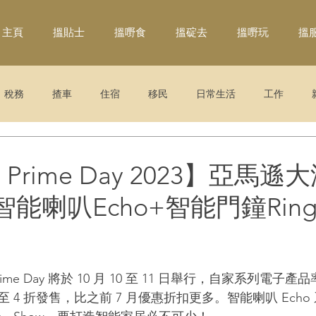
主頁
搵貼士
搵嘢食
搵碇去
搵嘢玩
搵
稅務
揸車
住宿
移民
日常生活
工作
n Prime Day 2023】亞馬
智能喇叭Echo+智能門鐘Rin
me Day 將於 10 月 10 至 11 日舉行，自家系列電子
 4 折發售，比之前 7 月優惠折扣更多。智能
喇叭
 Ec