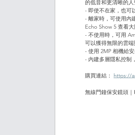
的低音和更清晰的人
- 即使不在家，也
- 離家時，可使用
Echo Show 5 
- 不使用時，可用 Am
可以獲得無限的雲端
- 使用 2MP 相機給
- 內建多層隱私控
購買連結： 
https://
無線門鐘保安鏡頭｜Ring V