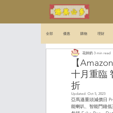
全部
優惠
購物
理財
花師奶
3 min read
法例
娛樂
旅遊
【Amazo
十月重臨 
折
Updated:
Oct 5, 2023
亞馬遜重頭減價日 Pri
能喇叭、智能門鐘低至