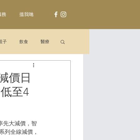
服務
搵我哋
親子
飲食
醫療
遜大減價日
g低至4
產品率先大減價，智
ho 系列全線減價，